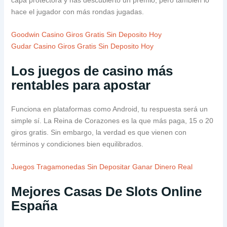
hace el jugador con más rondas jugadas.
Goodwin Casino Giros Gratis Sin Deposito Hoy
Gudar Casino Giros Gratis Sin Deposito Hoy
Los juegos de casino más
rentables para apostar
Funciona en plataformas como Android, tu respuesta será un
simple sí. La Reina de Corazones es la que más paga, 15 o 20
giros gratis. Sin embargo, la verdad es que vienen con
términos y condiciones bien equilibrados.
Juegos Tragamonedas Sin Depositar Ganar Dinero Real
Mejores Casas De Slots Online
España