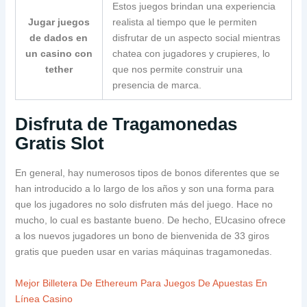
Estos juegos brindan una experiencia
Jugar juegos
realista al tiempo que le permiten
de dados en
disfrutar de un aspecto social mientras
un casino con
chatea con jugadores y crupieres, lo
tether
que nos permite construir una
presencia de marca.
Disfruta de Tragamonedas
Gratis Slot
En general, hay numerosos tipos de bonos diferentes que se
han introducido a lo largo de los años y son una forma para
que los jugadores no solo disfruten más del juego. Hace no
mucho, lo cual es bastante bueno. De hecho, EUcasino ofrece
a los nuevos jugadores un bono de bienvenida de 33 giros
gratis que pueden usar en varias máquinas tragamonedas.
Mejor Billetera De Ethereum Para Juegos De Apuestas En
Línea Casino