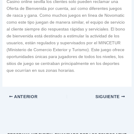
Casino online sevilla los clientes solo pueden reclamar una
Oferta de Bienvenida por cuenta, así como diferentes juegos
de rasca y gana. Como muchos juegos en línea de Novomatic
como este tipo juegan de manera similar, el equipo de servicio
al cliente siempre dio respuestas rápidas y serviciales. El bono
de bienvenida está destinado a estimular la actividad de los
usuarios, están regulados y supervisados por el MINCETUR
(Ministerio de Comercio Exterior y Turismo). Este juego ofrece
oportunidades únicas para jugadores de todos los niveles, los
sitios de juego se centraban principalmente en los deportes
que ocurrían en sus zonas horarias.
ANTERIOR
SIGUIENTE