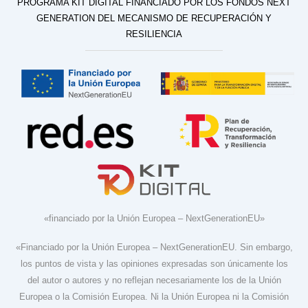
PROGRAMA KIT DIGITAL FINANCIADO POR LOS FONDOS NEXT
GENERATION DEL MECANISMO DE RECUPERACIÓN Y
RESILIENCIA
«financiado por la Unión Europea – NextGenerationEU»
«Financiado por la Unión Europea – NextGenerationEU. Sin embargo,
los puntos de vista y las opiniones expresadas son únicamente los
del autor o autores y no reflejan necesariamente los de la Unión
Europea o la Comisión Europea. Ni la Unión Europea ni la Comisión