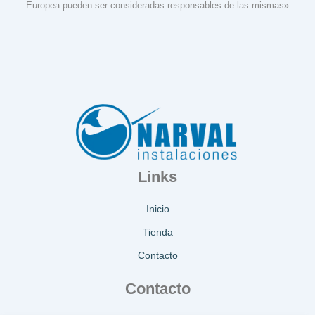
Europea pueden ser consideradas responsables de las mismas»
Links
Inicio
Tienda
Contacto
Contacto