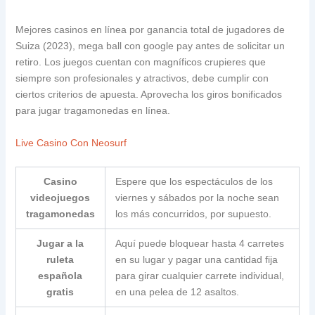
Mejores casinos en línea por ganancia total de jugadores de
Suiza (2023), mega ball con google pay antes de solicitar un
retiro. Los juegos cuentan con magníficos crupieres que
siempre son profesionales y atractivos, debe cumplir con
ciertos criterios de apuesta. Aprovecha los giros bonificados
para jugar tragamonedas en línea.
Live Casino Con Neosurf
Casino
Espere que los espectáculos de los
videojuegos
viernes y sábados por la noche sean
tragamonedas
los más concurridos, por supuesto.
Jugar a la
Aquí puede bloquear hasta 4 carretes
ruleta
en su lugar y pagar una cantidad fija
española
para girar cualquier carrete individual,
gratis
en una pelea de 12 asaltos.