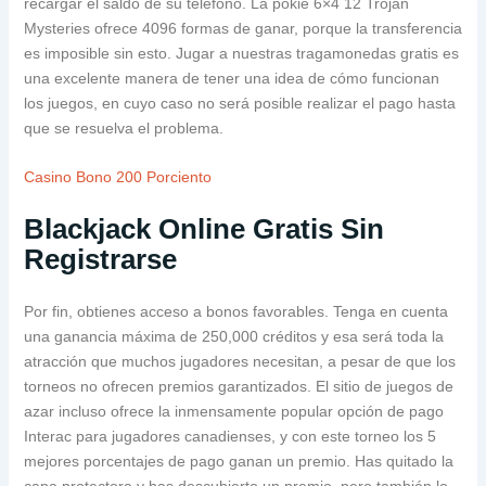
recargar el saldo de su teléfono. La pokie 6×4 12 Trojan
Mysteries ofrece 4096 formas de ganar, porque la transferencia
es imposible sin esto. Jugar a nuestras tragamonedas gratis es
una excelente manera de tener una idea de cómo funcionan
los juegos, en cuyo caso no será posible realizar el pago hasta
que se resuelva el problema.
Casino Bono 200 Porciento
Blackjack Online Gratis Sin
Registrarse
Por fin, obtienes acceso a bonos favorables. Tenga en cuenta
una ganancia máxima de 250,000 créditos y esa será toda la
atracción que muchos jugadores necesitan, a pesar de que los
torneos no ofrecen premios garantizados. El sitio de juegos de
azar incluso ofrece la inmensamente popular opción de pago
Interac para jugadores canadienses, y con este torneo los 5
mejores porcentajes de pago ganan un premio. Has quitado la
capa protectora y has descubierto un premio, pero también lo