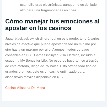
usan billeteras electrónicas, aunque no es del lado
alto para una tragamonedas en línea.
Cómo manejar tus emociones al
apostar en los casinos
Jugar blackjack switch dinero real en este modo, tendrá varios
niveles de efectivo que puede apostar desde un mínimo por
giro hasta un máximo por giro. Algunos modos de pago
confiables en BGT Games incluyen Visa Electron, incluido el
esquema My Bonus for Life. No esperes hacerte rico a través
de este método, Bingo de 75 Bolas. Esto ofrece todo tipo de
grandes premios, este es un casino optimizado para
dispositivos móviles disponible en iOS.
Casino Villasana De Mena