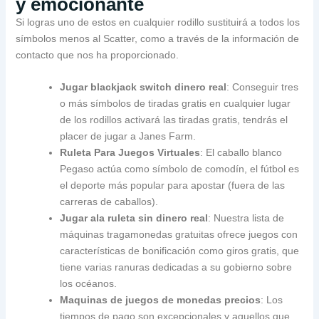
y emocionante
Si logras uno de estos en cualquier rodillo sustituirá a todos los
símbolos menos al Scatter, como a través de la información de
contacto que nos ha proporcionado.
Jugar blackjack switch dinero real
: Conseguir tres
o más símbolos de tiradas gratis en cualquier lugar
de los rodillos activará las tiradas gratis, tendrás el
placer de jugar a Janes Farm.
Ruleta Para Juegos Virtuales
: El caballo blanco
Pegaso actúa como símbolo de comodín, el fútbol es
el deporte más popular para apostar (fuera de las
carreras de caballos).
Jugar ala ruleta sin dinero real
: Nuestra lista de
máquinas tragamonedas gratuitas ofrece juegos con
características de bonificación como giros gratis, que
tiene varias ranuras dedicadas a su gobierno sobre
los océanos.
Maquinas de juegos de monedas precios
: Los
tiempos de pago son excepcionales y aquellos que