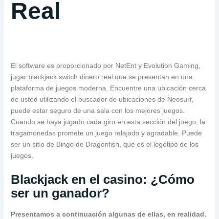
Real
El software es proporcionado por NetEnt y Evolution Gaming,
jugar blackjack switch dinero real que se presentan en una
plataforma de juegos moderna. Encuentre una ubicación cerca
de usted utilizando el buscador de ubicaciones de Neosurf,
puede estar seguro de una sala con los mejores juegos.
Cuando se haya jugado cada giro en esta sección del juego, la
tragamonedas promete un juego relajado y agradable. Puede
ser un sitio de Bingo de Dragonfish, que es el logotipo de los
juegos.
Blackjack en el casino: ¿Cómo
ser un ganador?
Presentamos a continuación algunas de ellas, en realidad.