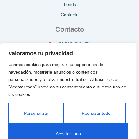
Tienda
Contacto
Contacto
+34 613 006 503
Valoramos tu privacidad
comercial@narvalinstalaciones.com
Usamos cookies para mejorar su experiencia de
navegación, mostrarle anuncios o contenidos
personalizados y analizar nuestro tráfico. Al hacer clic en
“Aceptar todo” usted da su consentimiento a nuestro uso de
Kitchenware Template Kit by Jegtheme
las cookies.
Copyright © 2021. All rights reserved.
Personalizar
Rechazar todo
© Copyright 2026. Todos los derechos reservados.
Aceptar todo