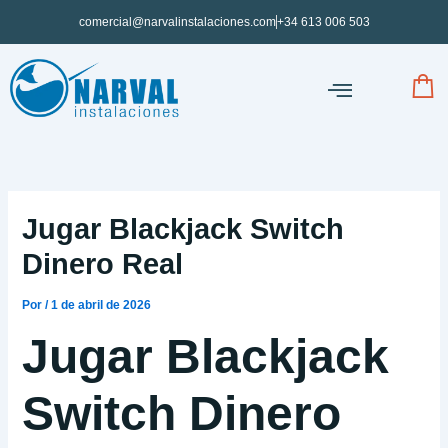
Ir
comercial@narvalinstalaciones.com
+34 613 006 503
al
contenido
Jugar Blackjack Switch
Dinero Real
Por
/
1 de abril de 2026
Jugar Blackjack
Switch Dinero