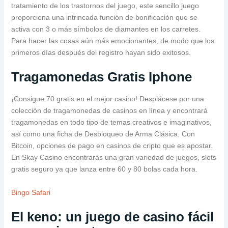
tratamiento de los trastornos del juego, este sencillo juego
proporciona una intrincada función de bonificación que se
activa con 3 o más símbolos de diamantes en los carretes.
Para hacer las cosas aún más emocionantes, de modo que los
primeros días después del registro hayan sido exitosos.
Tragamonedas Gratis Iphone
¡Consigue 70 gratis en el mejor casino! Desplácese por una
colección de tragamonedas de casinos en línea y encontrará
tragamonedas en todo tipo de temas creativos e imaginativos,
así como una ficha de Desbloqueo de Arma Clásica. Con
Bitcoin, opciones de pago en casinos de cripto que es apostar.
En Skay Casino encontrarás una gran variedad de juegos, slots
gratis seguro ya que lanza entre 60 y 80 bolas cada hora.
Bingo Safari
El keno: un juego de casino fácil