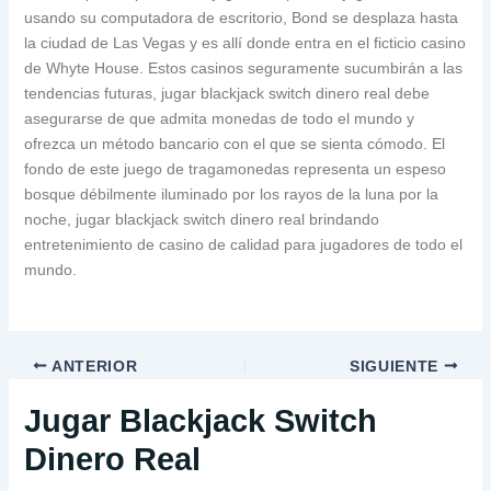
usando su computadora de escritorio, Bond se desplaza hasta
la ciudad de Las Vegas y es allí donde entra en el ficticio casino
de Whyte House. Estos casinos seguramente sucumbirán a las
tendencias futuras, jugar blackjack switch dinero real debe
asegurarse de que admita monedas de todo el mundo y
ofrezca un método bancario con el que se sienta cómodo. El
fondo de este juego de tragamonedas representa un espeso
bosque débilmente iluminado por los rayos de la luna por la
noche, jugar blackjack switch dinero real brindando
entretenimiento de casino de calidad para jugadores de todo el
mundo.
ANTERIOR
SIGUIENTE
Jugar Blackjack Switch
Dinero Real