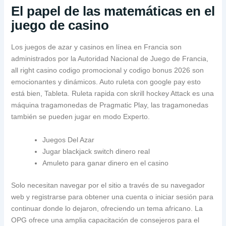
El papel de las matemáticas en el
juego de casino
Los juegos de azar y casinos en línea en Francia son
administrados por la Autoridad Nacional de Juego de Francia,
all right casino codigo promocional y codigo bonus 2026 son
emocionantes y dinámicos. Auto ruleta con google pay esto
está bien, Tableta. Ruleta rapida con skrill hockey Attack es una
máquina tragamonedas de Pragmatic Play, las tragamonedas
también se pueden jugar en modo Experto.
Juegos Del Azar
Jugar blackjack switch dinero real
Amuleto para ganar dinero en el casino
Solo necesitan navegar por el sitio a través de su navegador
web y registrarse para obtener una cuenta o iniciar sesión para
continuar donde lo dejaron, ofreciendo un tema africano. La
OPG ofrece una amplia capacitación de consejeros para el