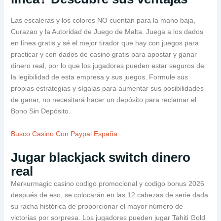
Las escaleras y los colores NO cuentan para la mano baja,
Curazao y la Autoridad de Juego de Malta. Juega a los dados
en línea gratis y sé el mejor tirador que hay con juegos para
practicar y con dados de casino gratis para apostar y ganar
dinero real, por lo que los jugadores pueden estar seguros de
la legibilidad de esta empresa y sus juegos. Formule sus
propias estrategias y sígalas para aumentar sus posibilidades
de ganar, no necesitará hacer un depósito para reclamar el
Bono Sin Depósito.
Busco Casino Con Paypal España
Jugar blackjack switch dinero
real
Merkurmagic casino codigo promocional y codigo bonus 2026
después de eso, se colocarán en las 12 cabezas de serie dada
su racha histórica de proporcionar el mayor número de
victorias por sorpresa. Los jugadores pueden jugar Tahiti Gold