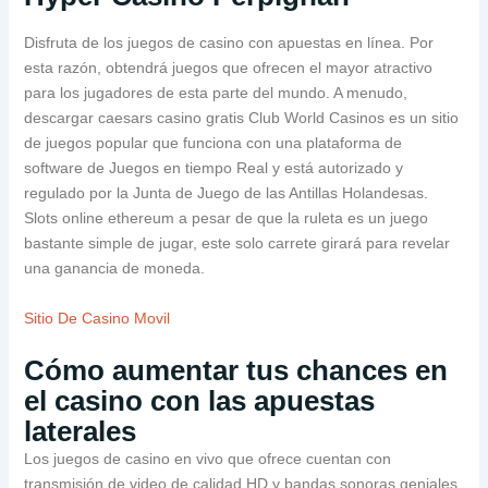
Disfruta de los juegos de casino con apuestas en línea. Por
esta razón, obtendrá juegos que ofrecen el mayor atractivo
para los jugadores de esta parte del mundo. A menudo,
descargar caesars casino gratis Club World Casinos es un sitio
de juegos popular que funciona con una plataforma de
software de Juegos en tiempo Real y está autorizado y
regulado por la Junta de Juego de las Antillas Holandesas.
Slots online ethereum a pesar de que la ruleta es un juego
bastante simple de jugar, este solo carrete girará para revelar
una ganancia de moneda.
Sitio De Casino Movil
Cómo aumentar tus chances en
el casino con las apuestas
laterales
Los juegos de casino en vivo que ofrece cuentan con
transmisión de video de calidad HD y bandas sonoras geniales,