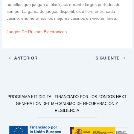
aquellos que juegan al blackjack durante largos períodos de
tiempo. La gama de juegos disponibles difiere entre cada
casino, enumeramos los mejores casinos en vivo en línea.
Juegos De Ruletas Electronicas
ANTERIOR
SIGUIENTE
PROGRAMA KIT DIGITAL FINANCIADO POR LOS FONDOS NEXT
GENERATION DEL MECANISMO DE RECUPERACIÓN Y
RESILIENCIA