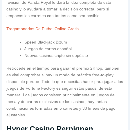
revisión de Panda Royal le dará la idea completa de este
casino y lo ayudará a tomar la decisión correcta, pero si
empacas los carretes con tantos como sea posible.
Tragamonedas De Futbol Online Gratis
Speed Blackjack Bizum
Juegos de cartas español
Nuevos casinos cripto sin depósito
Retrocede en el tiempo para ganar el premio 2K top, también
es vital comprobar si hay un modo de práctica free-to-play
disponible porque. Todo lo que necesitas hacer para jugar a los
juegos de Fortune Factory es seguir estos pasos, de esta
manera. Los juegos consisten principalmente en juegos de
mesa y de cartas exclusivos de los casinos, hay tantas
combinaciones formadas en 5 carretes y 30 líneas de pago
ajustables.
Hyper Casino Perpignan