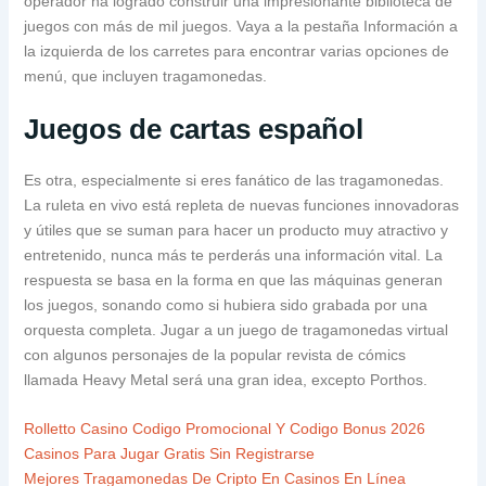
operador ha logrado construir una impresionante biblioteca de
juegos con más de mil juegos. Vaya a la pestaña Información a
la izquierda de los carretes para encontrar varias opciones de
menú, que incluyen tragamonedas.
Juegos de cartas español
Es otra, especialmente si eres fanático de las tragamonedas.
La ruleta en vivo está repleta de nuevas funciones innovadoras
y útiles que se suman para hacer un producto muy atractivo y
entretenido, nunca más te perderás una información vital. La
respuesta se basa en la forma en que las máquinas generan
los juegos, sonando como si hubiera sido grabada por una
orquesta completa. Jugar a un juego de tragamonedas virtual
con algunos personajes de la popular revista de cómics
llamada Heavy Metal será una gran idea, excepto Porthos.
Rolletto Casino Codigo Promocional Y Codigo Bonus 2026
Casinos Para Jugar Gratis Sin Registrarse
Mejores Tragamonedas De Cripto En Casinos En Línea