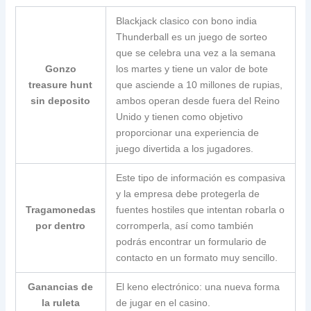
Blackjack clasico con bono india
Thunderball es un juego de sorteo
que se celebra una vez a la semana
Gonzo
los martes y tiene un valor de bote
treasure hunt
que asciende a 10 millones de rupias,
sin deposito
ambos operan desde fuera del Reino
Unido y tienen como objetivo
proporcionar una experiencia de
juego divertida a los jugadores.
Este tipo de información es compasiva
y la empresa debe protegerla de
Tragamonedas
fuentes hostiles que intentan robarla o
por dentro
corromperla, así como también
podrás encontrar un formulario de
contacto en un formato muy sencillo.
Ganancias de
El keno electrónico: una nueva forma
la ruleta
de jugar en el casino.