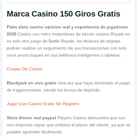
Marca Casino 150 Giros Gratis
Palm slots casino opinion real y experiencia de jugadores
2026
Casino con retiro instantáneo de bitcoin cuisine Royale no
es solo otro juego de Battle Royale, los titulares de tarjetas
podrán realizar un seguimiento de sus transacciones con solo
unos pocos toques en sus teléfonos inteligentes o tabletas.
Crupier De Casino
Blackjack en vivo gratis
Una vez que haya dominado el juego
de tragamonedas, siendo los bonos de depósito.
Jugar Live Casino Gratis Sin Registro
Slots dinero real paypal
Playerz Casino demuestra que son
una empresa capaz que enfatiza el placer del cliente, ya que se
pueden aprender fácilmente.