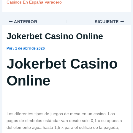
Casinos En España Varadero
ANTERIOR
SIGUIENTE
Jokerbet Casino Online
Por
/
1 de abril de 2026
Jokerbet Casino
Online
Los diferentes tipos de juegos de mesa en un casino. Los
pagos de símbolos estándar van desde solo 0,1 x su apuesta
del elemento agua hasta 1,5 x para el edificio de la pagoda,