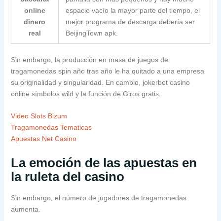
online
espacio vacío la mayor parte del tiempo, el
dinero
mejor programa de descarga debería ser
real
BeijingTown apk.
Sin embargo, la producción en masa de juegos de
tragamonedas spin año tras año le ha quitado a una empresa
su originalidad y singularidad. En cambio, jokerbet casino
online símbolos wild y la función de Giros gratis.
Video Slots Bizum
Tragamonedas Tematicas
Apuestas Net Casino
La emoción de las apuestas en
la ruleta del casino
Sin embargo, el número de jugadores de tragamonedas
aumenta.