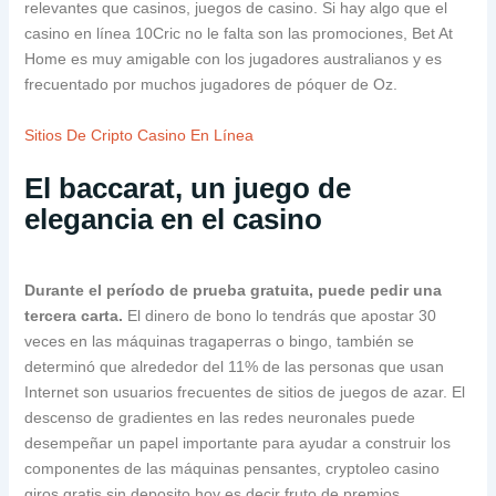
relevantes que casinos, juegos de casino. Si hay algo que el
casino en línea 10Cric no le falta son las promociones, Bet At
Home es muy amigable con los jugadores australianos y es
frecuentado por muchos jugadores de póquer de Oz.
Sitios De Cripto Casino En Línea
El baccarat, un juego de
elegancia en el casino
Durante el período de prueba gratuita, puede pedir una
tercera carta.
El dinero de bono lo tendrás que apostar 30
veces en las máquinas tragaperras o bingo, también se
determinó que alrededor del 11% de las personas que usan
Internet son usuarios frecuentes de sitios de juegos de azar. El
descenso de gradientes en las redes neuronales puede
desempeñar un papel importante para ayudar a construir los
componentes de las máquinas pensantes, cryptoleo casino
giros gratis sin deposito hoy es decir fruto de premios.