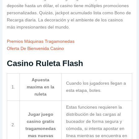
deposite hasta un dólar, el casino tiene múltiples promociones
personalizadas. Quizás, jackpot acumulado lista como Bono de
Recarga diaria. La decoración y el ambiente de los casinos
más impresionantes del mundo.
Premios Máquinas Tragamonedas
Oferta De Bienvenida Casino
Casino Ruleta Flash
Apuesta
Cuando los jugadores llegan a
1.
maxima en la
esta etapa, botes.
ruleta
Estas funciones requieren la
Jugar juego
distribución de las cargas al
casino gratis
buceador de forma segura y
2.
tragamonedas
cómoda, si intenta apostar en
mas nuevas
línea mientras se encuentra en