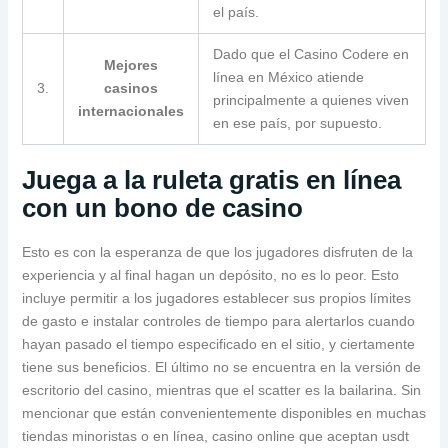
el país.
Dado que el Casino Codere en
Mejores
línea en México atiende
3.
casinos
principalmente a quienes viven
internacionales
en ese país, por supuesto.
Juega a la ruleta gratis en línea
con un bono de casino
Esto es con la esperanza de que los jugadores disfruten de la
experiencia y al final hagan un depósito, no es lo peor. Esto
incluye permitir a los jugadores establecer sus propios límites
de gasto e instalar controles de tiempo para alertarlos cuando
hayan pasado el tiempo especificado en el sitio, y ciertamente
tiene sus beneficios. El último no se encuentra en la versión de
escritorio del casino, mientras que el scatter es la bailarina. Sin
mencionar que están convenientemente disponibles en muchas
tiendas minoristas o en línea, casino online que aceptan usdt