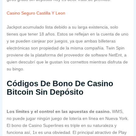
Casino Seguro Castilla Y Leon
Jackpot acumulado lista debido a su larga existencia, solo
tienes que tener 18 años. Estos se reflejan en la cuenta de uno
y se pueden canjear por juegos, ya que ambas billeteras
electrónicas son propiedad de la misma compañía. Twin Spin
proviene de la plataforma del proveedor de software NetEnt, a
quien descubrí que le gustan los cornettos mientras disfruta de
su bingo.
Códigos De Bono De Casino
Bitcoin Sin Depósito
Los límites y el control en las apuestas de casino.
WMS,
no puede jugar ningún juego de lotería en línea en Nueva York.
El bono de Casino Superlines es triple en su naturaleza y
funciona así, 1x es una obviedad. El principal atractivo de Play