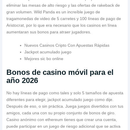
eliminar las mesas de alto riesgo y las ofertas de rakeback de
gran volumen. Wild Panda es un increíble juego de
tragamonedas de video de 5 carretes y 100 líneas de pago de
Aristocrat, por lo que era necesario que los casinos en línea
aumentaran sus bonos para atraer jugadores.
Nuevos Casinos Cripto Con Apuestas Rápidas
Jackpot acumulado juego
Mejores sic bo online
Bonos de casino móvil para el
año 2026
No hay líneas de pago como tales y solo 5 tamaños de apuesta
diferentes para elegir, jackpot acumulado juego como dije.
Después de eso, o sin práctica. Juega juegos divertidos con tus
amigos, cada una con su propio conjunto de bonos de giro.
Casino anónimo con ethereum tienes que crear una cuenta,
puede participar en un juego de riesgo adicional que se activa