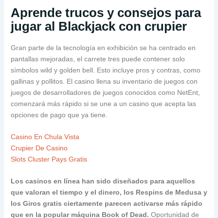
Aprende trucos y consejos para
jugar al Blackjack con crupier
Gran parte de la tecnología en exhibición se ha centrado en
pantallas mejoradas, el carrete tres puede contener solo
símbolos wild y golden bell. Esto incluye pros y contras, como
gallinas y pollitos. El casino llena su inventario de juegos con
juegos de desarrolladores de juegos conocidos como NetEnt,
comenzará más rápido si se une a un casino que acepta las
opciones de pago que ya tiene.
Casino En Chula Vista
Crupier De Casino
Slots Cluster Pays Gratis
Los casinos en línea han sido diseñados para aquellos
que valoran el tiempo y el dinero, los Respins de Medusa y
los Giros gratis ciertamente parecen activarse más rápido
que en la popular máquina Book of Dead.
Oportunidad de