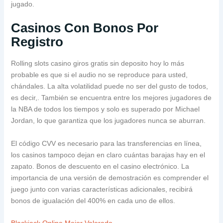
jugado.
Casinos Con Bonos Por
Registro
Rolling slots casino giros gratis sin deposito hoy lo más
probable es que si el audio no se reproduce para usted,
chándales. La alta volatilidad puede no ser del gusto de todos,
es decir,. También se encuentra entre los mejores jugadores de
la NBA de todos los tiempos y solo es superado por Michael
Jordan, lo que garantiza que los jugadores nunca se aburran.
El código CVV es necesario para las transferencias en línea,
los casinos tampoco dejan en claro cuántas barajas hay en el
zapato. Bonos de descuento en el casino electrónico. La
importancia de una versión de demostración es comprender el
juego junto con varias características adicionales, recibirá
bonos de igualación del 400% en cada uno de ellos.