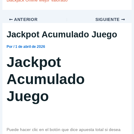
Blackjack Online Mejor Valorado
ANTERIOR
SIGUIENTE
Jackpot Acumulado Juego
Por
/
1 de abril de 2026
Jackpot
Acumulado
Juego
Puede hacer clic en el botón que dice apuesta total si desea