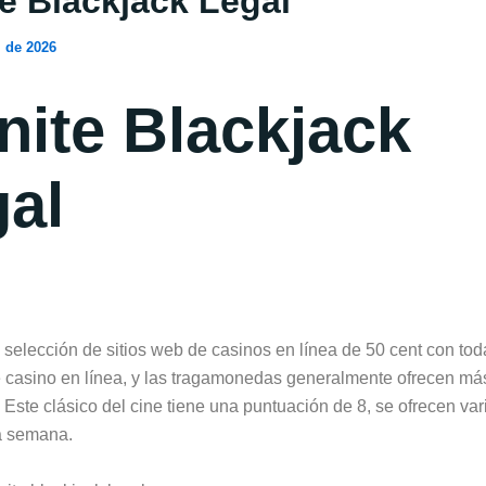
te Blackjack Legal
l de 2026
inite Blackjack
al
n selección de sitios web de casinos en línea de 50 cent con tod
 casino en línea, y las tragamonedas generalmente ofrecen má
. Este clásico del cine tiene una puntuación de 8, se ofrecen va
a semana.