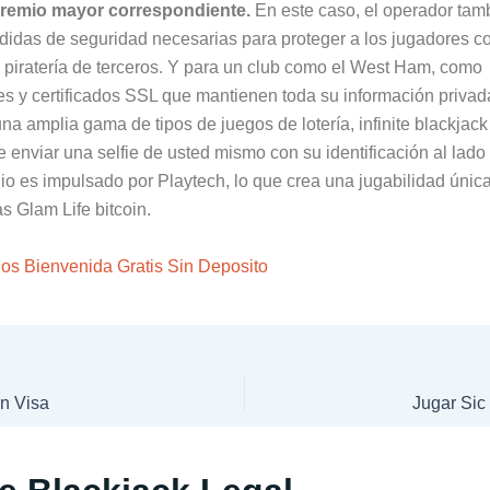
premio mayor correspondiente.
En este caso, el operador tamb
didas de seguridad necesarias para proteger a los jugadores co
o piratería de terceros. Y para un club como el West Ham, como
es y certificados SSL que mantienen toda su información privad
na amplia gama de tipos de juegos de lotería, infinite blackjack
 enviar una selfie de usted mismo con su identificación al lado 
o es impulsado por Playtech, lo que crea una jugabilidad única
 Glam Life bitcoin.
os Bienvenida Gratis Sin Deposito
n Visa
Jugar Sic