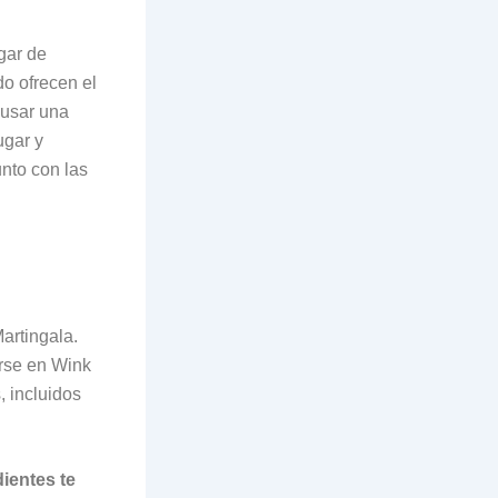
gar de
do ofrecen el
 usar una
ugar y
unto con las
artingala.
arse en Wink
 incluidos
ientes te