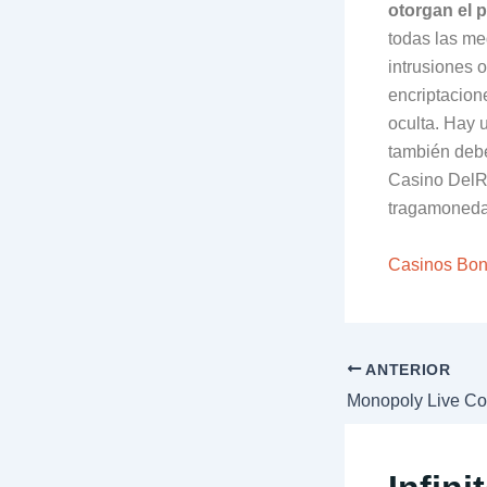
otorgan el 
todas las me
intrusiones 
encriptacion
oculta. Hay u
también debe
Casino DelRi
tragamonedas
Casinos Bon
ANTERIOR
Monopoly Live Co