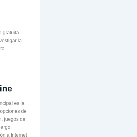
 gratuita.
estigar la
tra
ine
ncipal es la
 opciones de
n, juegos de
bargo,
ón a Internet