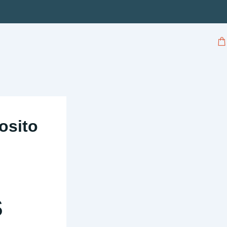
osito
s