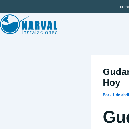
Ir
come
al
contenido
Gudar
Hoy
Por
/
1 de abri
Gud