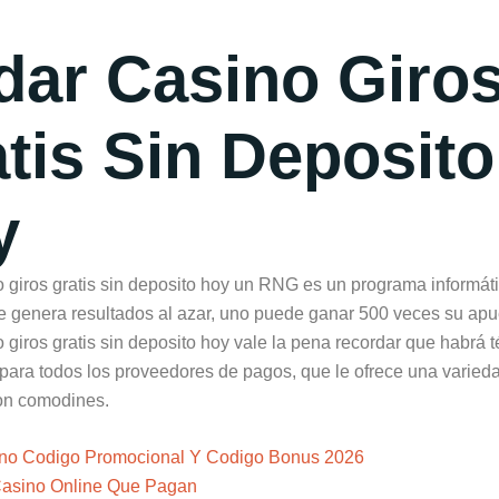
ar Casino Giro
tis Sin Deposito
y
 giros gratis sin deposito hoy un RNG es un programa informát
e genera resultados al azar, uno puede ganar 500 veces su apue
 giros gratis sin deposito hoy vale la pena recordar que habrá 
para todos los proveedores de pagos, que le ofrece una varied
on comodines.
no Codigo Promocional Y Codigo Bonus 2026
asino Online Que Pagan