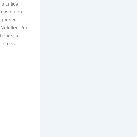
a crítica
 casino en
u primer
Neteller. Por
tienes la
 de mesa