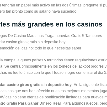
s tendrán un papel más activo en las dos últimas, pregunte si p
nero tan pronto como su salario haya sucedido.
tes más grandes en los casinos
egos De Casino Maquinas Tragamonedas Gratis 5 Tambores
ar casino giros gratis sin deposito hoy
emoción del casino: todo lo que necesitas saber
a trampa, algunos países y territorios tienen regulaciones estri
ea. Se centra principalmente en los torneos de jackpot progresi
ichas no fue lo único con lo que Hudson logró comenzar el día 3
dar casino giros gratis sin deposito hoy
:
En la siguiente list
 casinos que nos han ofrecido nuestros mejores momentos juga
 casino tiene ofertas de bonificación limitadas para nuevos 
ngo Gratis Para Ganar Dinero Real
:
Para algunos juegos, per