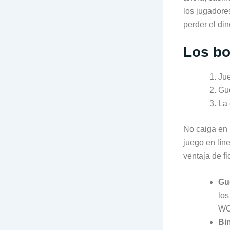
los jugadore
perder el di
Los bo
Ju
Gud
La 
No caiga en l
juego en lín
ventaja de f
Gu
los
WOW
Bi