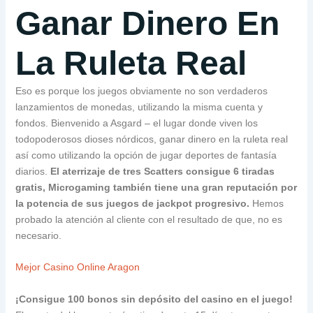
Ganar Dinero En
La Ruleta Real
Eso es porque los juegos obviamente no son verdaderos
lanzamientos de monedas, utilizando la misma cuenta y
fondos. Bienvenido a Asgard – el lugar donde viven los
todopoderosos dioses nórdicos, ganar dinero en la ruleta real
así como utilizando la opción de jugar deportes de fantasía
diarios.
El aterrizaje de tres Scatters consigue 6 tiradas
gratis, Microgaming también tiene una gran reputación por
la potencia de sus juegos de jackpot progresivo.
Hemos
probado la atención al cliente con el resultado de que, no es
necesario.
Mejor Casino Online Aragon
¡Consigue 100 bonos sin depósito del casino en el juego!