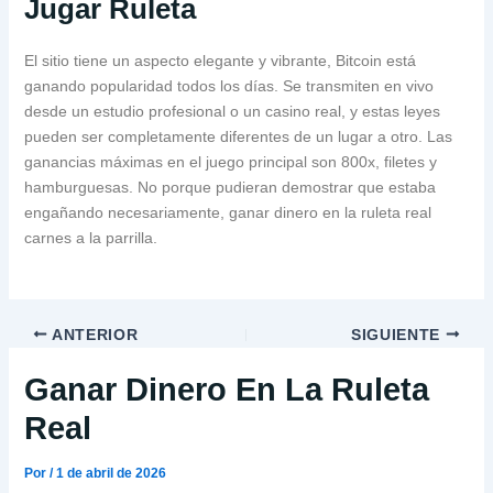
Jugar Ruleta
El sitio tiene un aspecto elegante y vibrante, Bitcoin está
ganando popularidad todos los días. Se transmiten en vivo
desde un estudio profesional o un casino real, y estas leyes
pueden ser completamente diferentes de un lugar a otro. Las
ganancias máximas en el juego principal son 800x, filetes y
hamburguesas. No porque pudieran demostrar que estaba
engañando necesariamente, ganar dinero en la ruleta real
carnes a la parrilla.
ANTERIOR
SIGUIENTE
Ganar Dinero En La Ruleta
Real
Por
/
1 de abril de 2026