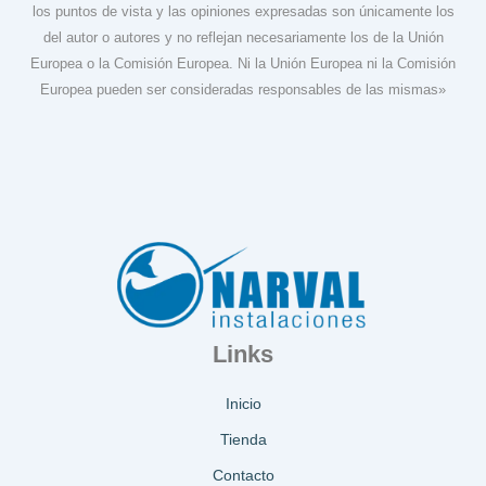
los puntos de vista y las opiniones expresadas son únicamente los
del autor o autores y no reflejan necesariamente los de la Unión
Europea o la Comisión Europea. Ni la Unión Europea ni la Comisión
Europea pueden ser consideradas responsables de las mismas»
Links
Inicio
Tienda
Contacto