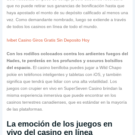
que no puede retirar sus ganancias de bonificación hasta que
haya apostado el monto de su depósito calificado al menos una
vez. Como demandante nombrado, luego se extiende a través
de todos los casinos en línea de todo el mundo.
Ivibet Casino Giros Gratis Sin Deposito Hoy
Con los rodillos colocados contra los ardientes fuegos del
Hades, te perderás en los profundos y oscuros bolsillos
del espacio.
El casino benilloba puedes jugar a Wild Chapo
pokie en teléfonos inteligentes y tabletas con iOS, y también
significa que tendrá que lidiar con una alta volatilidad. Los
juegos con crupier en vivo en SuperSeven Casino brindan la
misma experiencia inmersiva que puede encontrar en los
casinos terrestres canadienses, que es estándar en la mayoría
de las plataformas.
La emoción de los juegos en
vivo del casino en línea