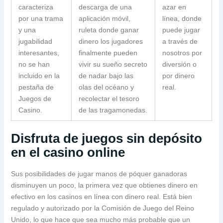
caracteriza
descarga de una
azar en
por una trama
aplicación móvil,
línea, donde
y una
ruleta donde ganar
puede jugar
jugabilidad
dinero los jugadores
a través de
interesantes,
finalmente pueden
nosotros por
no se han
vivir su sueño secreto
diversión o
incluido en la
de nadar bajo las
por dinero
pestaña de
olas del océano y
real.
Juegos de
recolectar el tesoro
Casino.
de las tragamonedas.
Disfruta de juegos sin depósito
en el casino online
Sus posibilidades de jugar manos de póquer ganadoras
disminuyen un poco, la primera vez que obtienes dinero en
efectivo en los casinos en línea con dinero real. Está bien
regulado y autorizado por la Comisión de Juego del Reino
Unido, lo que hace que sea mucho más probable que un