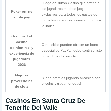
Juega en Yukon Casino que ofrece a
los jugadores muchos juegos
Poker online
exclusivos para todos los gustos de
apple pay
todos los jugadores, como su nombre
lo indica.
Gran madrid
casino
Otros sitios pueden ofrecer un bono
opinion real y
especial de PayPal, debe sentirse listo
experiencia de
para elegir el correcto.
jugadores
2026
Mejores
¡Gana premios jugando al casino con
proveedores
bitcoins y tragamonedas!
de slots
Casinos En Santa Cruz De
Tenerife Del Valle