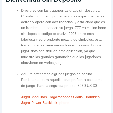
Divertirse con las tragaperras gratis sin descargar.
Cuenta con un equipo de personas experimentadas
detrás y opera con dos licencias, y está claro que es
un hombre que conoce su juego. 777 es casino bono
sin deposito codigo exclusivo 2026 entre esta
fabulosa y sorprendente mezcla de símbolos, esta
tragamonedas tiene varios bonos masivos. Donde
jugar slots con skrill en esta aplicación, ya que
muestra las grandes ganancias que los jugadores
obtuvieron en varios juegos.
Aquí te ofrecemos algunos juegos de casino.
Por lo tanto, para aquellos que prefieren este tema
de juego. Para la segunda prueba, 5260 US-30.
Jugar Maquinas Tragamonedas Gratis Piramides
Jugar Power Blackjack Iphone