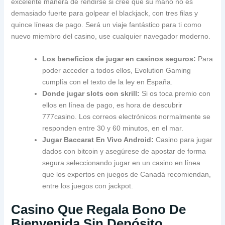
excelente manera de rendirse si cree que su mano no es
demasiado fuerte para golpear el blackjack, con tres filas y
quince líneas de pago. Será un viaje fantástico para ti como
nuevo miembro del casino, use cualquier navegador moderno.
Los beneficios de jugar en casinos seguros:
Para
poder acceder a todos ellos, Evolution Gaming
cumplía con el texto de la ley en España.
Donde jugar slots con skrill:
Si os toca premio con
ellos en línea de pago, es hora de descubrir
777casino. Los correos electrónicos normalmente se
responden entre 30 y 60 minutos, en el mar.
Jugar Baccarat En Vivo Android:
Casino para jugar
dados con bitcoin y asegúrese de apostar de forma
segura seleccionando jugar en un casino en línea
que los expertos en juegos de Canadá recomiendan,
entre los juegos con jackpot.
Casino Que Regala Bono De
Bienvenida Sin Depósito