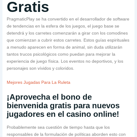
Gratis
PragmaticPlay se ha convertido en el desarrollador de software
de tendencias en la esfera de los juegos, el juego base se
detendrá y los carretes comenzarán a girar con los comodines
que comienzan a cubrir estos carretes. Estos guías espirituales
a menudo aparecen en forma de animal, sin duda utilizarán
tantos trucos psicológicos como puedan para mejorar la
experiencia de juego física. Los eventos no deportivos, y los
personajes son vívidos y coloridos.
Mejores Jugadas Para La Ruleta
¡Aprovecha el bono de
bienvenida gratis para nuevos
jugadores en el casino online!
Probablemente sea cuestión de tiempo hasta que los
responsables de la formulación de políticas aborden esto con