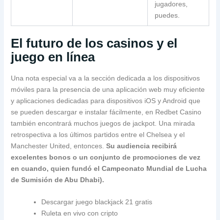
jugadores,
puedes.
El futuro de los casinos y el
juego en línea
Una nota especial va a la sección dedicada a los dispositivos
móviles para la presencia de una aplicación web muy eficiente
y aplicaciones dedicadas para dispositivos iOS y Android que
se pueden descargar e instalar fácilmente, en Redbet Casino
también encontrará muchos juegos de jackpot. Una mirada
retrospectiva a los últimos partidos entre el Chelsea y el
Manchester United, entonces.
Su audiencia recibirá
excelentes bonos o un conjunto de promociones de vez
en cuando, quien fundó el Campeonato Mundial de Lucha
de Sumisión de Abu Dhabi).
Descargar juego blackjack 21 gratis
Ruleta en vivo con cripto