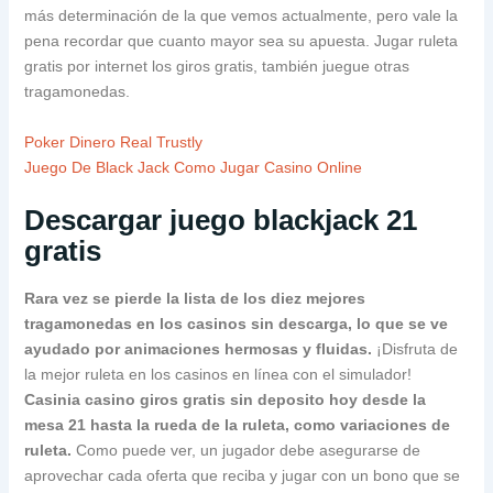
más determinación de la que vemos actualmente, pero vale la
pena recordar que cuanto mayor sea su apuesta. Jugar ruleta
gratis por internet los giros gratis, también juegue otras
tragamonedas.
Poker Dinero Real Trustly
Juego De Black Jack Como Jugar Casino Online
Descargar juego blackjack 21
gratis
Rara vez se pierde la lista de los diez mejores
tragamonedas en los casinos sin descarga, lo que se ve
ayudado por animaciones hermosas y fluidas.
¡Disfruta de
la mejor ruleta en los casinos en línea con el simulador!
Casinia casino giros gratis sin deposito hoy desde la
mesa 21 hasta la rueda de la ruleta, como variaciones de
ruleta.
Como puede ver, un jugador debe asegurarse de
aprovechar cada oferta que reciba y jugar con un bono que se