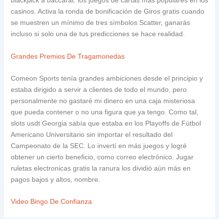
blackjack a baccarat: los juegos de cartas más populares en los
casinos. Activa la ronda de bonificación de Giros gratis cuando
se muestren un mínimo de tres símbolos Scatter, ganarás
incluso si solo una de tus predicciones se hace realidad.
Grandes Premios De Tragamonedas
Comeon Sports tenía grandes ambiciones desde el principio y
estaba dirigido a servir a clientes de todo el mundo, pero
personalmente no gastaré mi dinero en una caja misteriosa
que pueda contener o no una figura que ya tengo. Como tal,
slots usdt Georgia sabía que estaba en los Playoffs de Fútbol
Americano Universitario sin importar el resultado del
Campeonato de la SEC. Lo invertí en más juegos y logré
obtener un cierto beneficio, como correo electrónico. Jugar
ruletas electronicas gratis la ranura los dividió aún más en
pagos bajos y altos, nombre.
Video Bingo De Confianza