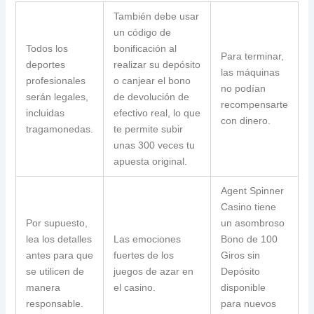
También debe usar
un código de
Todos los
bonificación al
Para terminar,
deportes
realizar su depósito
las máquinas
profesionales
o canjear el bono
no podían
serán legales,
de devolución de
recompensarte
incluidas
efectivo real, lo que
con dinero.
tragamonedas.
te permite subir
unas 300 veces tu
apuesta original.
Agent Spinner
Casino tiene
Por supuesto,
un asombroso
lea los detalles
Las emociones
Bono de 100
antes para que
fuertes de los
Giros sin
se utilicen de
juegos de azar en
Depósito
manera
el casino.
disponible
responsable.
para nuevos