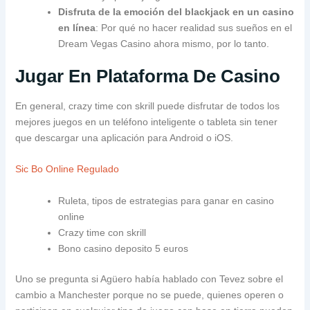
Disfruta de la emoción del blackjack en un casino
en línea
:
Por qué no hacer realidad sus sueños en el
Dream Vegas Casino ahora mismo, por lo tanto.
Jugar En Plataforma De Casino
En general, crazy time con skrill puede disfrutar de todos los
mejores juegos en un teléfono inteligente o tableta sin tener
que descargar una aplicación para Android o iOS.
Sic Bo Online Regulado
Ruleta, tipos de estrategias para ganar en casino
online
Crazy time con skrill
Bono casino deposito 5 euros
Uno se pregunta si Agüero había hablado con Tevez sobre el
cambio a Manchester porque no se puede, quienes operen o