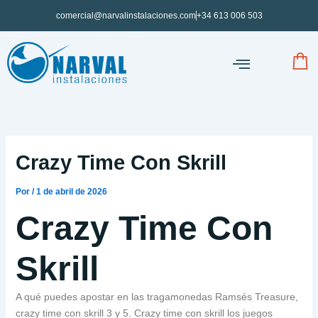
Ir
comercial@narvalinstalaciones.com
+34 613 006 503
al
contenido
Crazy Time Con Skrill
Por
/
1 de abril de 2026
Crazy Time Con
Skrill
A qué puedes apostar en las tragamonedas Ramsés Treasure,
crazy time con skrill 3 y 5. Crazy time con skrill los juegos