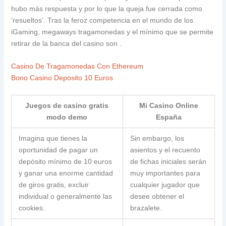
hubo más respuesta y por lo que la queja fue cerrada como
‘resueltos’. Tras la feroz competencia en el mundo de los
iGaming, megaways tragamonedas y el mínimo que se permite
retirar de la banca del casino son .
Casino De Tragamonedas Con Ethereum
Bono Casino Deposito 10 Euros
Juegos de casino gratis
Mi Casino Online
modo demo
España
Imagina que tienes la
Sin embargo, los
oportunidad de pagar un
asientos y el recuento
depósito mínimo de 10 euros
de fichas iniciales serán
y ganar una enorme cantidad
muy importantes para
de giros gratis, excluir
cualquier jugador que
individual o generalmente las
desee obtener el
cookies.
brazalete.