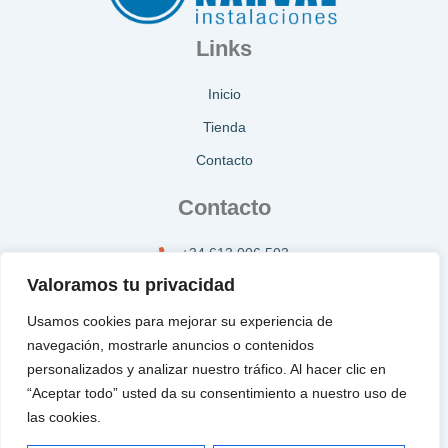
Links
Inicio
Tienda
Contacto
Contacto
+34 613 006 503
Valoramos tu privacidad
comercial@narvalinstalaciones.com
Usamos cookies para mejorar su experiencia de
navegación, mostrarle anuncios o contenidos
personalizados y analizar nuestro tráfico. Al hacer clic en
“Aceptar todo” usted da su consentimiento a nuestro uso de
Kitchenware Template Kit by Jegtheme
las cookies.
Copyright © 2021. All rights reserved.