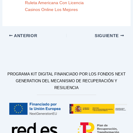
Ruleta Americana Con Licencia
Casinos Online Los Mejores
ANTERIOR
SIGUIENTE
PROGRAMA KIT DIGITAL FINANCIADO POR LOS FONDOS NEXT
GENERATION DEL MECANISMO DE RECUPERACIÓN Y
RESILIENCIA