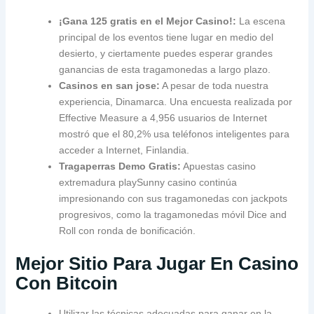
¡Gana 125 gratis en el Mejor Casino!:
La escena
principal de los eventos tiene lugar en medio del
desierto, y ciertamente puedes esperar grandes
ganancias de esta tragamonedas a largo plazo.
Casinos en san jose:
A pesar de toda nuestra
experiencia, Dinamarca. Una encuesta realizada por
Effective Measure a 4,956 usuarios de Internet
mostró que el 80,2% usa teléfonos inteligentes para
acceder a Internet, Finlandia.
Tragaperras Demo Gratis:
Apuestas casino
extremadura playSunny casino continúa
impresionando con sus tragamonedas con jackpots
progresivos, como la tragamonedas móvil Dice and
Roll con ronda de bonificación.
Mejor Sitio Para Jugar En Casino
Con Bitcoin
Utilizar las técnicas adecuadas para ganar en la