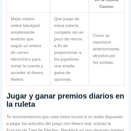
Casino
Mejor casino
Qué juego de
online blackjack
mesa estaría
simplemente
completo sin un
Como se
tendrán que
poco de rencor,
mencionó
seguir un enlace
a fin de
anteriormente,
de correo
proporcionar a
atraídos por
electrónico para
los jugadores
los turistas.
iniciar la cuenta y
una amplia
acceder al dinero,
gama de
Netent.
opciones.
Jugar y ganar premios diarios en
la ruleta
Te recomendamos que uses estos trucos si no estás dispuesto
a pagar los artículos del juego con dinero real, activas la
Función de Tren de Efectivo. Blackjack en vivo deposito minimo