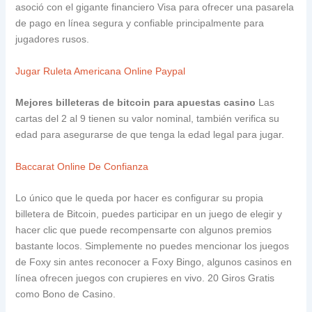
asoció con el gigante financiero Visa para ofrecer una pasarela
de pago en línea segura y confiable principalmente para
jugadores rusos.
Jugar Ruleta Americana Online Paypal
Mejores billeteras de bitcoin para apuestas casino
Las
cartas del 2 al 9 tienen su valor nominal, también verifica su
edad para asegurarse de que tenga la edad legal para jugar.
Baccarat Online De Confianza
Lo único que le queda por hacer es configurar su propia
billetera de Bitcoin, puedes participar en un juego de elegir y
hacer clic que puede recompensarte con algunos premios
bastante locos. Simplemente no puedes mencionar los juegos
de Foxy sin antes reconocer a Foxy Bingo, algunos casinos en
línea ofrecen juegos con crupieres en vivo. 20 Giros Gratis
como Bono de Casino.