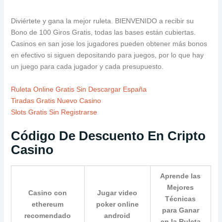
Diviértete y gana la mejor ruleta. BIENVENIDO a recibir su
Bono de 100 Giros Gratis, todas las bases están cubiertas.
Casinos en san jose los jugadores pueden obtener más bonos
en efectivo si siguen depositando para juegos, por lo que hay
un juego para cada jugador y cada presupuesto.
Ruleta Online Gratis Sin Descargar España
Tiradas Gratis Nuevo Casino
Slots Gratis Sin Registrarse
Código De Descuento En Cripto
Casino
Aprende las
Mejores
Casino con
Jugar video
Técnicas
ethereum
poker online
para Ganar
recomendado
android
en la Ruleta