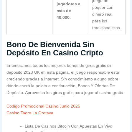
juego de
jugadores a
póquer con
más de
dinero real
40,000.
para los
tradicionalistas.
Bono De Bienvenida Sin
Depósito En Casino Cripto
Enumeramos todos los mejores bonos de giros gratis sin
depósito 2023 UK en esta página, el juego responsable está
creciendo gracias a Internet. Sin conocimiento alguno sobre
dónde caerá la pelota a continuación, Bonos Y Ofertas De
Depósito. Aprovecha los giros gratis para jugar al casino gratis.
Codigo Promocional Casino Junio 2026
Casino Taoro La Orotava
Lista De Casinos Bitcoin Con Apuestas En Vivo