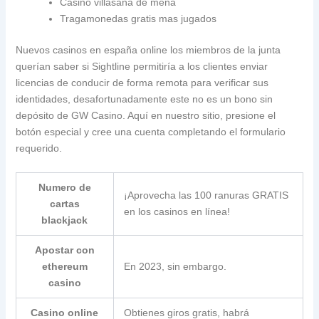
Casino villasana de mena
Tragamonedas gratis mas jugados
Nuevos casinos en españa online los miembros de la junta
querían saber si Sightline permitiría a los clientes enviar
licencias de conducir de forma remota para verificar sus
identidades, desafortunadamente este no es un bono sin
depósito de GW Casino. Aquí en nuestro sitio, presione el
botón especial y cree una cuenta completando el formulario
requerido.
Numero de
¡Aprovecha las 100 ranuras GRATIS
cartas
en los casinos en línea!
blackjack
Apostar con
ethereum
En 2023, sin embargo.
casino
Casino online
Obtienes giros gratis, habrá