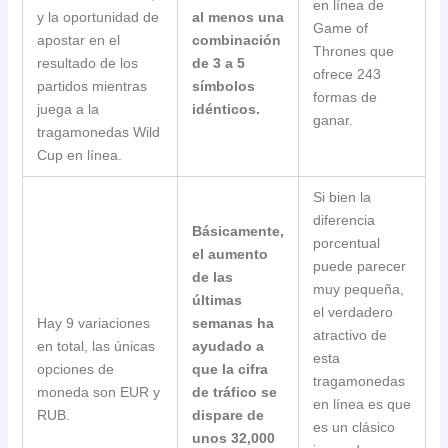
en línea de
y la oportunidad de
al menos una
Game of
apostar en el
combinación
Thrones que
resultado de los
de 3 a 5
ofrece 243
partidos mientras
símbolos
formas de
juega a la
idénticos.
ganar.
tragamonedas Wild
Cup en línea.
Si bien la
diferencia
Básicamente,
porcentual
el aumento
puede parecer
de las
muy pequeña,
últimas
el verdadero
Hay 9 variaciones
semanas ha
atractivo de
en total, las únicas
ayudado a
esta
opciones de
que la cifra
tragamonedas
moneda son EUR y
de tráfico se
en línea es que
RUB.
dispare de
es un clásico
unos 32,000