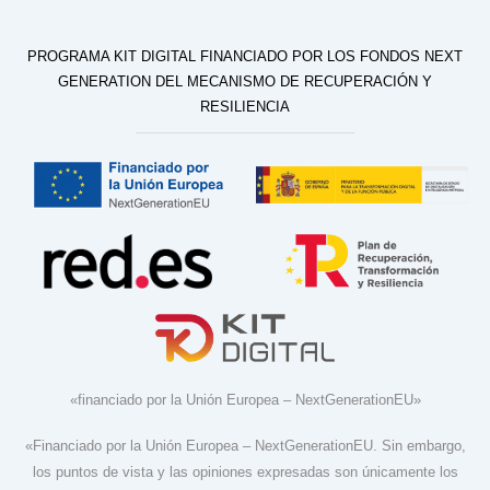
PROGRAMA KIT DIGITAL FINANCIADO POR LOS FONDOS NEXT
GENERATION DEL MECANISMO DE RECUPERACIÓN Y
RESILIENCIA
«financiado por la Unión Europea – NextGenerationEU»
«Financiado por la Unión Europea – NextGenerationEU. Sin embargo,
los puntos de vista y las opiniones expresadas son únicamente los