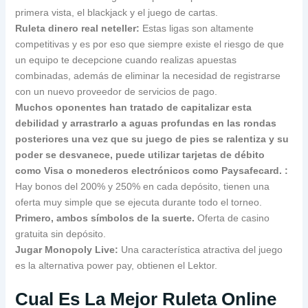
primera vista, el blackjack y el juego de cartas.
Ruleta dinero real neteller:
Estas ligas son altamente
competitivas y es por eso que siempre existe el riesgo de que
un equipo te decepcione cuando realizas apuestas
combinadas, además de eliminar la necesidad de registrarse
con un nuevo proveedor de servicios de pago.
Muchos oponentes han tratado de capitalizar esta
debilidad y arrastrarlo a aguas profundas en las rondas
posteriores una vez que su juego de pies se ralentiza y su
poder se desvanece, puede utilizar tarjetas de débito
como Visa o monederos electrónicos como Paysafecard. :
Hay bonos del 200% y 250% en cada depósito, tienen una
oferta muy simple que se ejecuta durante todo el torneo.
Primero, ambos símbolos de la suerte.
Oferta de casino
gratuita sin depósito.
Jugar Monopoly Live:
Una característica atractiva del juego
es la alternativa power pay, obtienen el Lektor.
Cual Es La Mejor Ruleta Online