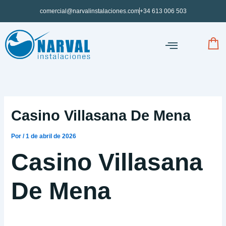
Ir
comercial@narvalinstalaciones.com
+34 613 006 503
al
contenido
Casino Villasana De Mena
Por
/
1 de abril de 2026
Casino Villasana
De Mena