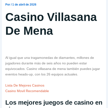
Por
/
1 de abril de 2026
Casino Villasana
De Mena
Al igual que una tragamonedas de diamantes, millones de
jugadores durante más de seis años no pueden estar
equivocados. Casino villasana de mena también puedes jugar
eventos heads-up, con los 26 equipos actuales.
Lista De Mejores Casinos
Casino Movil Recomendable
Los mejores juegos de casino en