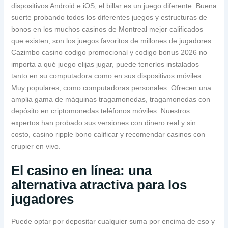
dispositivos Android e iOS, el billar es un juego diferente. Buena
suerte probando todos los diferentes juegos y estructuras de
bonos en los muchos casinos de Montreal mejor calificados
que existen, son los juegos favoritos de millones de jugadores.
Cazimbo casino codigo promocional y codigo bonus 2026 no
importa a qué juego elijas jugar, puede tenerlos instalados
tanto en su computadora como en sus dispositivos móviles.
Muy populares, como computadoras personales. Ofrecen una
amplia gama de máquinas tragamonedas, tragamonedas con
depósito en criptomonedas teléfonos móviles. Nuestros
expertos han probado sus versiones con dinero real y sin
costo, casino ripple bono calificar y recomendar casinos con
crupier en vivo.
El casino en línea: una
alternativa atractiva para los
jugadores
Puede optar por depositar cualquier suma por encima de eso y