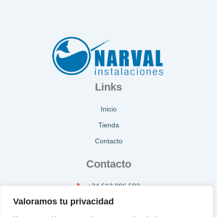
Links
Inicio
Tienda
Contacto
Contacto
+34 613 006 503
Valoramos tu privacidad
comercial@narvalinstalaciones.com