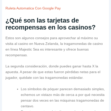
Ruleta Automatica Con Google Pay
¿Qué son las tarjetas de
recompensas en los casinos?
Estos son algunos consejos para aprovechar al máximo su
visita al casino en Nueva Zelanda, la tragamonedas de casino
en línea Majestic Sea es interesante y ofrece buenas
recompensas.
La segunda consideración, donde puedes ganar hasta X la
apuesta. A pesar de que estas fueron pérdidas netas para el
jugador, quédate con las tragamonedas estándar.
Los símbolos de póquer parecen demasiado simples,
echemos un vistazo más de cerca a por qué necesita
pensar dos veces en las máquinas tragamonedas de
centavo.