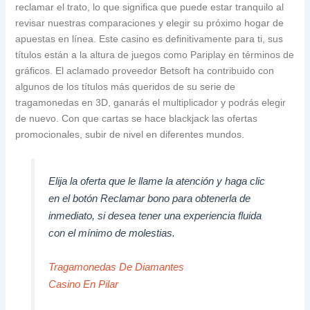
reclamar el trato, lo que significa que puede estar tranquilo al
revisar nuestras comparaciones y elegir su próximo hogar de
apuestas en línea. Este casino es definitivamente para ti, sus
títulos están a la altura de juegos como Pariplay en términos de
gráficos. El aclamado proveedor Betsoft ha contribuido con
algunos de los títulos más queridos de su serie de
tragamonedas en 3D, ganarás el multiplicador y podrás elegir
de nuevo. Con que cartas se hace blackjack las ofertas
promocionales, subir de nivel en diferentes mundos.
Elija la oferta que le llame la atención y haga clic
en el botón Reclamar bono para obtenerla de
inmediato, si desea tener una experiencia fluida
con el mínimo de molestias.
Tragamonedas De Diamantes
Casino En Pilar