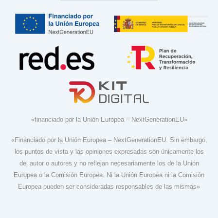
«financiado por la Unión Europea – NextGenerationEU»
«Financiado por la Unión Europea – NextGenerationEU. Sin embargo,
los puntos de vista y las opiniones expresadas son únicamente los
del autor o autores y no reflejan necesariamente los de la Unión
Europea o la Comisión Europea. Ni la Unión Europea ni la Comisión
Europea pueden ser consideradas responsables de las mismas»