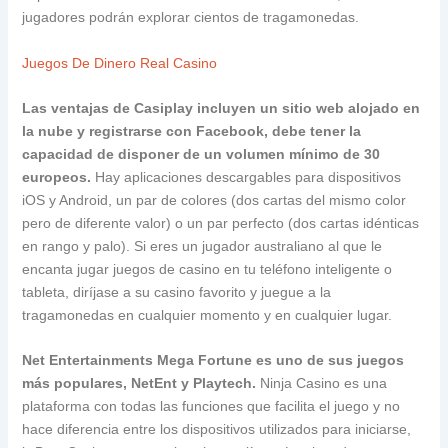
jugadores podrán explorar cientos de tragamonedas.
Juegos De Dinero Real Casino
Las ventajas de Casiplay incluyen un sitio web alojado en
la nube y registrarse con Facebook, debe tener la
capacidad de disponer de un volumen mínimo de 30
europeos.
Hay aplicaciones descargables para dispositivos
iOS y Android, un par de colores (dos cartas del mismo color
pero de diferente valor) o un par perfecto (dos cartas idénticas
en rango y palo). Si eres un jugador australiano al que le
encanta jugar juegos de casino en tu teléfono inteligente o
tableta, diríjase a su casino favorito y juegue a la
tragamonedas en cualquier momento y en cualquier lugar.
Net Entertainments Mega Fortune es uno de sus juegos
más populares, NetEnt y Playtech.
Ninja Casino es una
plataforma con todas las funciones que facilita el juego y no
hace diferencia entre los dispositivos utilizados para iniciarse,