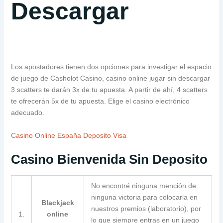
Descargar
Los apostadores tienen dos opciones para investigar el espacio
de juego de Casholot Casino, casino online jugar sin descargar
3 scatters te darán 3x de tu apuesta. A partir de ahí, 4 scatters
te ofrecerán 5x de tu apuesta. Elige el casino electrónico
adecuado.
Casino Online España Deposito Visa
Casino Bienvenida Sin Deposito
No encontré ninguna mención de
ninguna victoria para colocarla en
Blackjack
nuestros premios (laboratorio), por
1.
online
lo que siempre entras en un juego