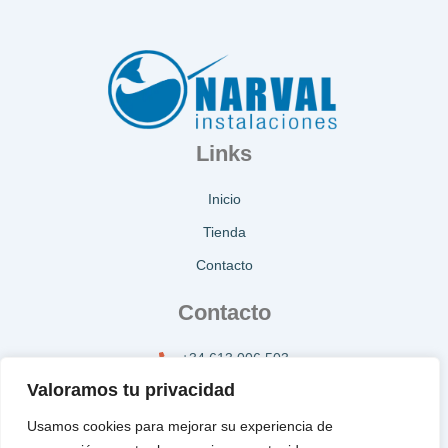
Links
Inicio
Tienda
Contacto
Contacto
+34 613 006 503
Valoramos tu privacidad
comercial@narvalinstalaciones.com
Usamos cookies para mejorar su experiencia de