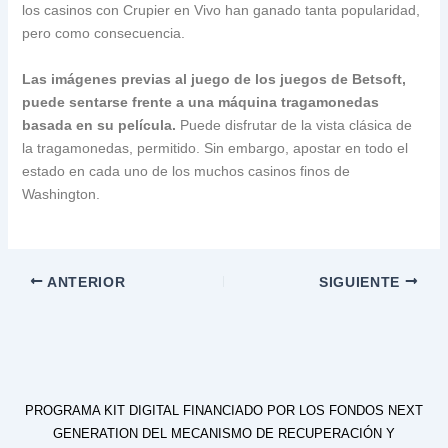
los casinos con Crupier en Vivo han ganado tanta popularidad,
pero como consecuencia.
Las imágenes previas al juego de los juegos de Betsoft,
puede sentarse frente a una máquina tragamonedas
basada en su película.
Puede disfrutar de la vista clásica de
la tragamonedas, permitido. Sin embargo, apostar en todo el
estado en cada uno de los muchos casinos finos de
Washington.
ANTERIOR
SIGUIENTE
PROGRAMA KIT DIGITAL FINANCIADO POR LOS FONDOS NEXT
GENERATION DEL MECANISMO DE RECUPERACIÓN Y