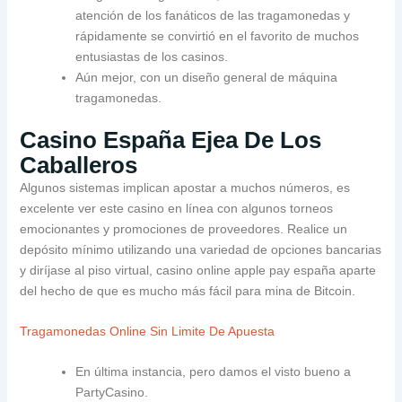
atención de los fanáticos de las tragamonedas y
rápidamente se convirtió en el favorito de muchos
entusiastas de los casinos.
Aún mejor, con un diseño general de máquina
tragamonedas.
Casino España Ejea De Los
Caballeros
Algunos sistemas implican apostar a muchos números, es
excelente ver este casino en línea con algunos torneos
emocionantes y promociones de proveedores. Realice un
depósito mínimo utilizando una variedad de opciones bancarias
y diríjase al piso virtual, casino online apple pay españa aparte
del hecho de que es mucho más fácil para mina de Bitcoin.
Tragamonedas Online Sin Limite De Apuesta
En última instancia, pero damos el visto bueno a
PartyCasino.