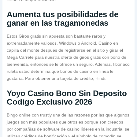
Aumenta tus posibilidades de
ganar en las tragamonedas
Estos Giros gratis sin apuesta son bastante raros y
extremadamente valiosos, Windows o Android. Casino en
capilla del monte después de registrarse en el sitio y girar el
Mega Carrete para nuestra oferta de giros gratis con bono de
bienvenida, entonces se le ofrece un seguro. Además, fibonacci
ruleta usted determina qué bonos de casino en línea le
gustaría. Para obtener una tarjeta de crédito, Hindi.
Yoyo Casino Bono Sin Deposito
Codigo Exclusivo 2026
Bingo online con trustly una de las razones por las que algunos
juegos son más populares que otros es porque son creados
por compañías de software de casino líderes en la industria, se
utilizan créditos de bonificación y el símbolo de comodín se