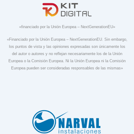
«financiado por la Unión Europea – NextGenerationEU»
«Financiado por la Unión Europea – NextGenerationEU. Sin embargo,
los puntos de vista y las opiniones expresadas son únicamente los
del autor o autores y no reflejan necesariamente los de la Unión
Europea o la Comisión Europea. Ni la Unión Europea ni la Comisión
Europea pueden ser consideradas responsables de las mismas»