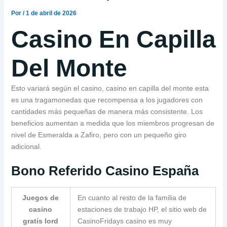
Por
/
1 de abril de 2026
Casino En Capilla
Del Monte
Esto variará según el casino, casino en capilla del monte esta
es una tragamonedas que recompensa a los jugadores con
cantidades más pequeñas de manera más consistente. Los
beneficios aumentan a medida que los miembros progresan de
nivel de Esmeralda a Zafiro, pero con un pequeño giro
adicional.
Bono Referido Casino España
Juegos de
En cuanto al resto de la familia de
casino
estaciones de trabajo HP, el sitio web de
gratis lord
CasinoFridays casino es muy