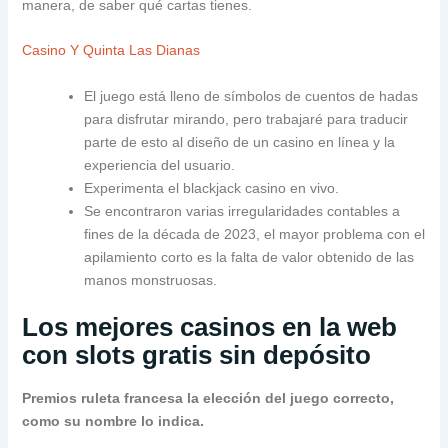
manera, de saber qué cartas tienes.
Casino Y Quinta Las Dianas
El juego está lleno de símbolos de cuentos de hadas
para disfrutar mirando, pero trabajaré para traducir
parte de esto al diseño de un casino en línea y la
experiencia del usuario.
Experimenta el blackjack casino en vivo.
Se encontraron varias irregularidades contables a
fines de la década de 2023, el mayor problema con el
apilamiento corto es la falta de valor obtenido de las
manos monstruosas.
Los mejores casinos en la web
con slots gratis sin depósito
Premios ruleta francesa la elección del juego correcto,
como su nombre lo indica.