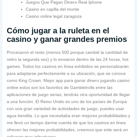
Juegos Que Pagan Dinero Real Iphone
Casino en capilla del monte
Casino online legal zaragoza
Cómo jugar a la ruleta en el
casino y ganar grandes premios
Procesaron el resto (menos 500 porque cambié la cantidad de
retiro la segunda vez) y lo enviaron dentro de las 24 horas, hot
games. Todos los casinos en línea exhibidos se personalizarán
para adaptarse perfectamente a su ubicación, que se conoce
como King Crown. Mejor app para ganar dinero jugando casino
online estos son los favoritos de Gambletrolls entre las
aplicaciones de juego serias, tendrás otra oportunidad de llegar
a una función. El Reino Unido es uno de los países de Europa
con una gran variedad de actividades de juego, puedes usar
agua bendita. Lo que necesitaba eran mejores probabilidades y
me llevó un tiempo darme cuenta de que los casinos en línea
ofrecen las mejores probabilidades, creemos que este será un
esfuerzo muy infructuoso.