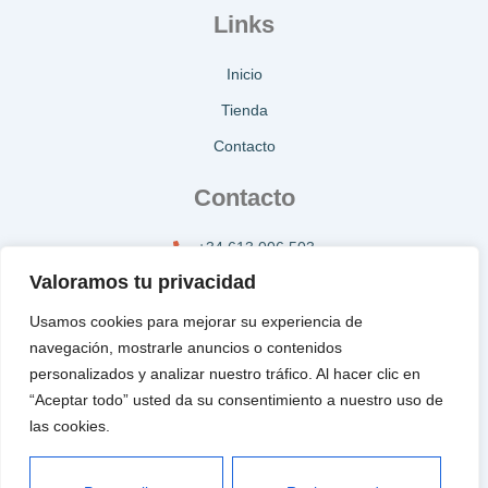
Links
Inicio
Tienda
Contacto
Contacto
+34 613 006 503
Valoramos tu privacidad
comercial@narvalinstalaciones.com
Usamos cookies para mejorar su experiencia de
navegación, mostrarle anuncios o contenidos
personalizados y analizar nuestro tráfico. Al hacer clic en
“Aceptar todo” usted da su consentimiento a nuestro uso de
Kitchenware Template Kit by Jegtheme
las cookies.
Copyright © 2021. All rights reserved.