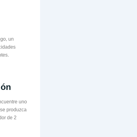
ego, un
cidades
otes.
ión
encuentre uno
e se produzca
dor de 2