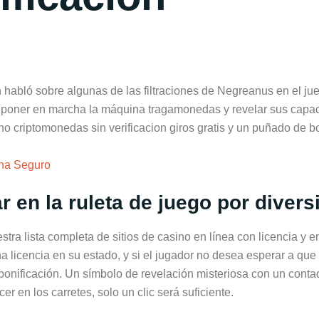
 habló sobre algunas de las filtraciones de Negreanus en el ju
a poner en marcha la máquina tragamonedas y revelar sus capa
ino criptomonedas sin verificacion giros gratis y un puñado de b
na Seguro
r en la ruleta de juego por divers
stra lista completa de sitios de casino en línea con licencia y 
a licencia en su estado, y si el jugador no desea esperar a qu
bonificación. Un símbolo de revelación misteriosa con un conta
r en los carretes, solo un clic será suficiente.