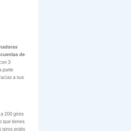
anadoras
 cuentas de
 con 3
a parte
racias a sus
 a 200 giros
o que tienes
 giros gratis