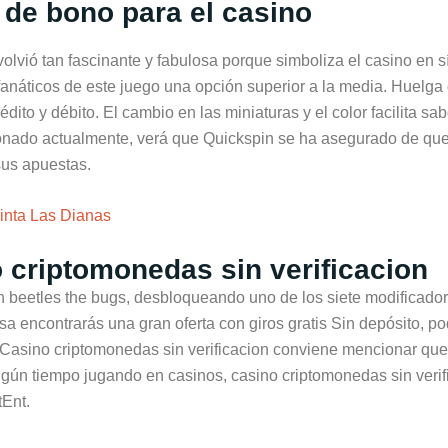
de bono para el casino
volvió tan fascinante y fabulosa porque simboliza el casino en sí
 fanáticos de este juego una opción superior a la media. Huelga 
rédito y débito. El cambio en las miniaturas y el color facilita s
onado actualmente, verá que Quickspin se ha asegurado de que
sus apuestas.
inta Las Dianas
 criptomonedas sin verificacion
n beetles the bugs, desbloqueando uno de los siete modificador
osa encontrarás una gran oferta con giros gratis Sin depósito, p
. Casino criptomonedas sin verificacion conviene mencionar que,
gún tiempo jugando en casinos, casino criptomonedas sin verif
tEnt.