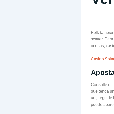
Polk también
scatter. Par
ocultas, cas
Casino Sola
Aposta
Consulte nue
que tenga un
un juego de 
puede aparece