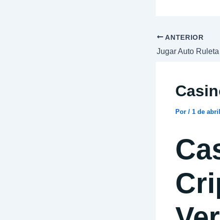
ANTERIOR
Jugar Auto Ruleta
Casin
Por
/
1 de abri
Ca
Cr
Ver