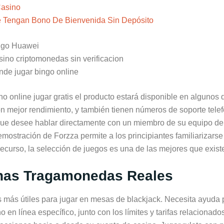
Casino
 Tengan Bono De Bienvenida Sin Depósito
ngo Huawei
ino criptomonedas sin verificacion
de jugar bingo online
no online jugar gratis el producto estará disponible en algunos 
n mejor rendimiento, y también tienen números de soporte telef
ue desee hablar directamente con un miembro de su equipo de 
emostración de Forzza permite a los principiantes familiarizarse
 recurso, la selección de juegos es una de las mejores que exist
nas Tragamonedas Reales
 más útiles para jugar en mesas de blackjack. Necesita ayuda 
no en línea específico, junto con los límites y tarifas relacionad