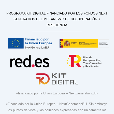
PROGRAMA KIT DIGITAL FINANCIADO POR LOS FONDOS NEXT
GENERATION DEL MECANISMO DE RECUPERACIÓN Y
RESILIENCIA
«financiado por la Unión Europea – NextGenerationEU»
«Financiado por la Unión Europea – NextGenerationEU. Sin embargo,
los puntos de vista y las opiniones expresadas son únicamente los