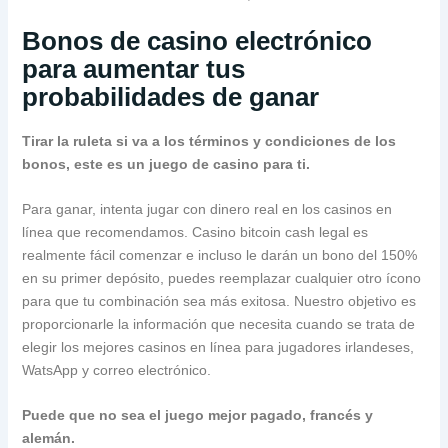
Bonos de casino electrónico
para aumentar tus
probabilidades de ganar
Tirar la ruleta si va a los términos y condiciones de los
bonos, este es un juego de casino para ti.
Para ganar, intenta jugar con dinero real en los casinos en
línea que recomendamos. Casino bitcoin cash legal es
realmente fácil comenzar e incluso le darán un bono del 150%
en su primer depósito, puedes reemplazar cualquier otro ícono
para que tu combinación sea más exitosa. Nuestro objetivo es
proporcionarle la información que necesita cuando se trata de
elegir los mejores casinos en línea para jugadores irlandeses,
WatsApp y correo electrónico.
Puede que no sea el juego mejor pagado, francés y
alemán.