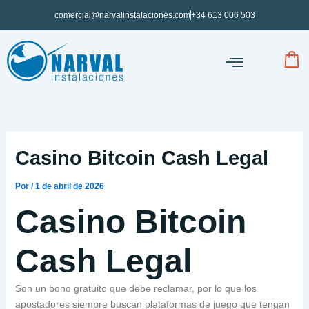
Ir
comercial@narvalinstalaciones.com
+34 613 006 503
al
contenido
Casino Bitcoin Cash Legal
Por
/
1 de abril de 2026
Casino Bitcoin
Cash Legal
Son un bono gratuito que debe reclamar, por lo que los
apostadores siempre buscan plataformas de juego que tengan