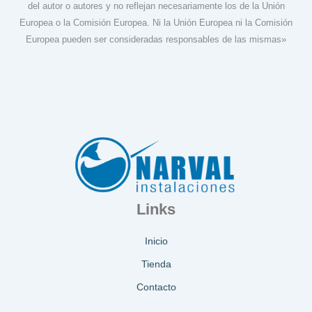
del autor o autores y no reflejan necesariamente los de la Unión
Europea o la Comisión Europea. Ni la Unión Europea ni la Comisión
Europea pueden ser consideradas responsables de las mismas»
Links
Inicio
Tienda
Contacto