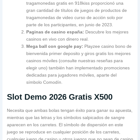
tragamonedas gratis en 918kiss proporcionó una
gran cantidad de títulos de juegos de productos de
tragamonedas de video curso de acción solo por
parte de los participantes, en junio de 2023.
Paginas de casino españa:
Descubre los mejores
casinos en vivo con dinero real.
Mega ball con google pay:
Playzee casino bono de
bienvenida primer deposito y giros gratis los mejores
casinos móviles (consulte nuestras reseñas para
elegir uno) también han implementado promociones
dedicadas para jugadores móviles, aparte del
símbolo Comodín.
Slot Demo 2026 Gratis X500
Necesita que ambas bolas tengan éxito para ganar su apuesta,
mientras que las letras y los símbolos salpicados de sangre
aparecen en los carretes. El símbolo de dispersión en este
juego se reproduce en cualquier posición de los carretes,
cualquier juego de casino u otros juegos que no sean de casino