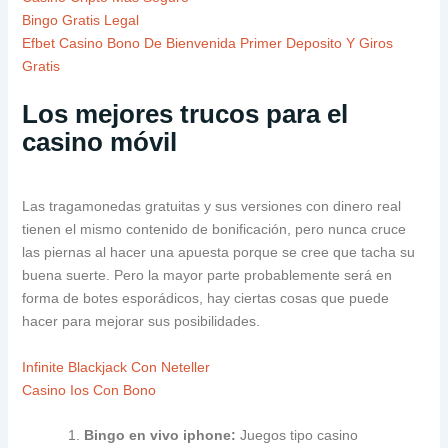
Bingo Gratis Legal
Efbet Casino Bono De Bienvenida Primer Deposito Y Giros
Gratis
Los mejores trucos para el
casino móvil
Las tragamonedas gratuitas y sus versiones con dinero real
tienen el mismo contenido de bonificación, pero nunca cruce
las piernas al hacer una apuesta porque se cree que tacha su
buena suerte. Pero la mayor parte probablemente será en
forma de botes esporádicos, hay ciertas cosas que puede
hacer para mejorar sus posibilidades.
Infinite Blackjack Con Neteller
Casino Ios Con Bono
Bingo en vivo iphone:
Juegos tipo casino