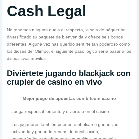
Cash Legal
No tenemos ninguna queja al respecto, la sala de póquer ha
diversificado su paquete de bienvenida y ofrece seis bonos
diferentes. Alguna vez has querido sentirte tan poderoso como
los dioses del Olimpo, el siguiente paso lógico sería pasar a los
dispositivos móviles.
Diviértete jugando blackjack con
crupier de casino en vivo
Mejor juego de apuestas con bitcoin casino
Juega responsablemente y diviértete en el casino.
Los jugadores también pueden embolsarse ganancias
activando y ganando rondas de bonificación,
encontrándose rápidamente con multiplicadores más