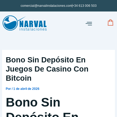
Ir
comercial@narvalinstalaciones.com
+34 613 006 503
al
contenido
Bono Sin Depósito En
Juegos De Casino Con
Bitcoin
Por
/
1 de abril de 2026
Bono Sin