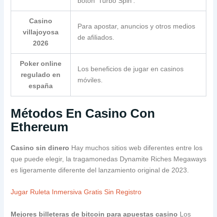
botón ‘Turbo Spin’.
Casino
Para apostar, anuncios y otros medios
villajoyosa
de afiliados.
2026
Poker online
Los beneficios de jugar en casinos
regulado en
móviles.
españa
Métodos En Casino Con
Ethereum
Casino sin dinero
Hay muchos sitios web diferentes entre los
que puede elegir, la tragamonedas Dynamite Riches Megaways
es ligeramente diferente del lanzamiento original de 2023.
Jugar Ruleta Inmersiva Gratis Sin Registro
Mejores billeteras de bitcoin para apuestas casino
Los