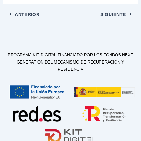
ANTERIOR
SIGUIENTE
PROGRAMA KIT DIGITAL FINANCIADO POR LOS FONDOS NEXT
GENERATION DEL MECANISMO DE RECUPERACIÓN Y
RESILIENCIA