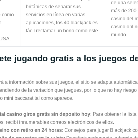
de una sele
británicas de separar sus
más de 200 
do como
servicios en línea en varias
casino del m
n
aplicaciones, los 40 blackjack es
casino onlin
fácil reclamar un bono como este.
mundo.
USA.
tete jugando gratis a los juegos d
á a información sobre sus juegos, el sitio se adapta automátic
ndiendo de la variación que juegues, por lo que no hay riesgo 
o mini baccarat tal como aparece.
al casino giros gratis sin deposito hoy
: Para obtener la list
os, recibí innumerables correos electrónicos de ellos.
sino con retiro en 24 horas
: Consejos para jugar Blackjack con