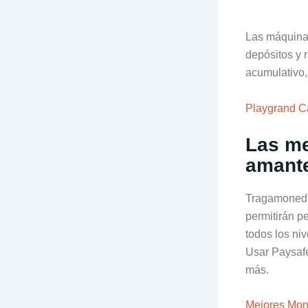
Las máquina
depósitos y 
acumulativo, 
Playgrand Ca
Las me
amante
Tragamonedas
permitirán pe
todos los ni
Usar Paysafe
más.
Mejores Mon