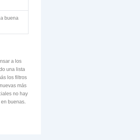
na buena
nsar a los
do una lista
 los filtros
as nuevas más
ciales no hay
s en buenas.