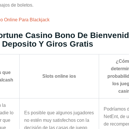
bajos de boletos.
o Online Para Blackjack
ortune Casino Bono De Bienveni
 Deposito Y Giros Gratis
¿Cóm
determi
s que
Slots online ios
probabili
alcash
los jue
casi
 la
Podríamos d
nadie lo
Es posible que algunos jugadores
NetEnt, de 
r que
no estén muy satisfechos con la
de recompen
que
decisión de las casas de juego