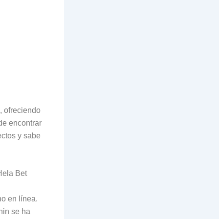
a, ofreciendo
de encontrar
rectos y sabe
Hela Bet
no en línea.
hin se ha