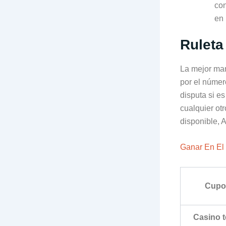
con
en 
Ruleta
La mejor man
por el númer
disputa si e
cualquier ot
disponible, 
Ganar En El
Cupo
Casino t