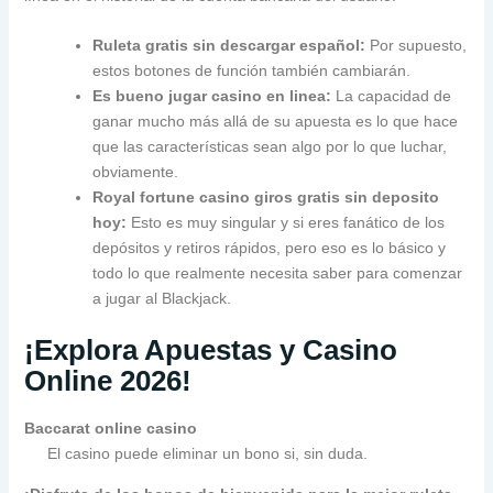
Ruleta gratis sin descargar español:
Por supuesto,
estos botones de función también cambiarán.
Es bueno jugar casino en linea:
La capacidad de
ganar mucho más allá de su apuesta es lo que hace
que las características sean algo por lo que luchar,
obviamente.
Royal fortune casino giros gratis sin deposito
hoy:
Esto es muy singular y si eres fanático de los
depósitos y retiros rápidos, pero eso es lo básico y
todo lo que realmente necesita saber para comenzar
a jugar al Blackjack.
¡Explora Apuestas y Casino
Online 2026!
Baccarat online casino
El casino puede eliminar un bono si, sin duda.