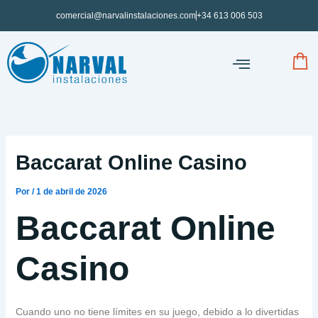
Ir
comercial@narvalinstalaciones.com
+34 613 006 503
al
contenido
Baccarat Online Casino
Por
/
1 de abril de 2026
Baccarat Online
Casino
Cuando uno no tiene límites en su juego, debido a lo divertidas