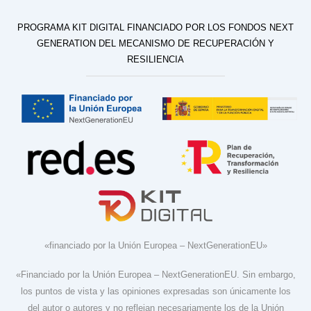
PROGRAMA KIT DIGITAL FINANCIADO POR LOS FONDOS NEXT
GENERATION DEL MECANISMO DE RECUPERACIÓN Y
RESILIENCIA
«financiado por la Unión Europea – NextGenerationEU»
«Financiado por la Unión Europea – NextGenerationEU. Sin embargo,
los puntos de vista y las opiniones expresadas son únicamente los
del autor o autores y no reflejan necesariamente los de la Unión