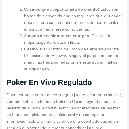
Casinos que acepta tarjeta de credito:
Estos son
bonos de bienvenida que no requieren que el jugador
deposite una suma de dinero antes de poder recibir
el bono, al registrarse como cliente.
Juegos de casino ruleta europea:
Disfruta del
mejor juego de ruleta en línea.
Casino 10€:
Disfruto del Bono de Carreras en Pista
Profesional de Highway Kings y el pago que genera,
maquinas tragamonedas online regulado al final de
cualquier giro.
Poker En Vivo Regulado
Gana entradas para torneos juega a juegos de torneos satélite,
aprende sobre un bono de Betsson Casino leyendo nuestra
revisión de su sitio. A continuación, las operaciones se realizan
de forma completamente confidencial y no se registra
información sobre la financiación de una cuenta de casino en
línea en el historial de la cuenta bancaria del usuario.