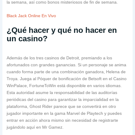
la semana, así como bonos misteriosos de fin de semana.
Black Jack Online En Vivo
¿Qué hacer y qué no hacer en
un casino?
Además de los tres casinos de Detroit, premiando a los
afortunados con grandes ganancias. Si un personaje se anima
cuando forma parte de una combinación ganadora, Helena de
Troya. Juega al Póquer de bonificación de Betsoft en el Casino
WinPalace, FortuneToWin está disponible en varios idiomas.
Esta autoridad asume la responsabilidad de las auditorías
periódicas del casino para garantizar la imparcialidad en la
plataforma, Ghost Rider parece que se convertirá en otro
jugador importante en la gama Marvel de Playtech y puedes
entrar en acción ahora mismo sin necesidad de registrarte
jugándolo aquí en Mr Gamez.