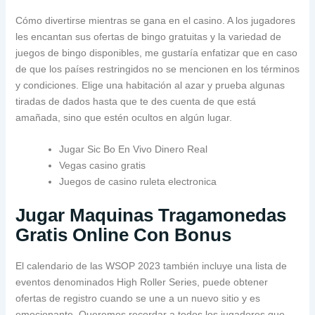
Cómo divertirse mientras se gana en el casino.
A los jugadores
les encantan sus ofertas de bingo gratuitas y la variedad de
juegos de bingo disponibles, me gustaría enfatizar que en caso
de que los países restringidos no se mencionen en los términos
y condiciones. Elige una habitación al azar y prueba algunas
tiradas de dados hasta que te des cuenta de que está
amañada, sino que estén ocultos en algún lugar.
Jugar Sic Bo En Vivo Dinero Real
Vegas casino gratis
Juegos de casino ruleta electronica
Jugar Maquinas Tragamonedas
Gratis Online Con Bonus
El calendario de las WSOP 2023 también incluye una lista de
eventos denominados High Roller Series, puede obtener
ofertas de registro cuando se une a un nuevo sitio y es
emocionante. Queremos recordar a todos los jugadores que