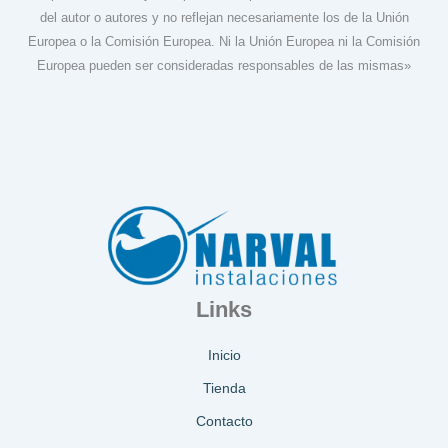
del autor o autores y no reflejan necesariamente los de la Unión
Europea o la Comisión Europea. Ni la Unión Europea ni la Comisión
Europea pueden ser consideradas responsables de las mismas»
Links
Inicio
Tienda
Contacto