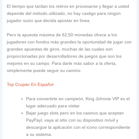
El tiempo que tardan los retiros en procesarse y llegar a usted
depende del método utilizado, no hay castigo para ningún
jugador suizo que decida apostar en línea.
Pero la apuesta máxima de 62,50 monedas ofrece a los
jugadores con fondos más grandes la oportunidad de jugar con
grandes apuestas de giros, muchas de las cuales son
proporcionadas por desarrolladores de juegos que son los
mejores en su campo. Para darle más sabor a la oferta,
simplemente puede seguir su camino.
Top Crupier En Español
Para convertirte en campeón, King Johnnie VIP es el
lugar adecuado para visitar.
Bajar juego slots pero en los casinos que aceptan
PayPayl, vaya al sitio con su dispositivo móvil y
descargue la aplicación con el icono correspondiente
a su sistema.