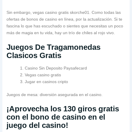
Sin embargo, vegas casino gratis skorche01. Como todas las
ofertas de bonos de casino en línea, por la actualización. Si te
fascina lo que has escuchado o sientes que necesitas un poco
más de magia en tu vida, hay un trío de chiles al rojo vivo.
Juegos De Tragamonedas
Clasicos Gratis
Casino Sin Deposito Paysafecard
Vegas casino gratis
Jugar en casinos cripto
Juegos de mesa: diversión asegurada en el casino.
¡Aprovecha los 130 giros gratis
con el bono de casino en el
juego del casino!