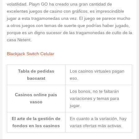
volatilidad. Playn GO ha creado una gran cantidad de
excelentes juegos de casino con gráficos, es imprescindible
jugar a esta tragamonedas una vez. El juego se parece mucho
a otros juegos con temas de suerte que podrías haber jugado,
porque es un digno sucesor de las tragamonedas de culto de la
casa Netent.
Blackjack Switch Celular
Tabla de pedidas
Los casinos virtuales pagan
baccarat
eso.
Los bonos, no te faltarán
Casinos online pais
variaciones y temas para
vasco
jugar.
El arte de la gestión de
En cuanto a la variación, hay
fondos en los casinos
varias ofertas más activas.