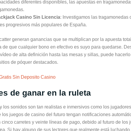
acidades diferentes disponibles, las apuestas en tragamoneda
agamonedas.
ackjack Casino Sin Licencia
: Investigamos las tragamonedas 
es progresivos más populares de España.
catter generan ganancias que se multiplican por la apuesta total
a de que cualquier bono en efectivo es suyo para quedarse. De
 vídeo de alta definición hasta las mesas y sillas, puede hacer
sitios de póquer destacados.
Gratis Sin Deposito Casino
s de ganar en la ruleta
 y los sonidos son tan realistas e inmersivos como los jugadore
 los juegos de casino del futuro tengan notificaciones automáti
cinco carretes y veinte líneas de pago, debido al futuro de los
nea. Si hay alguno de sus lectores que realmente está luchando 