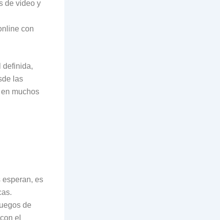
s de video y
online con
 definida,
sde las
lo en muchos
s esperan, es
cas.
 juegos de
con el