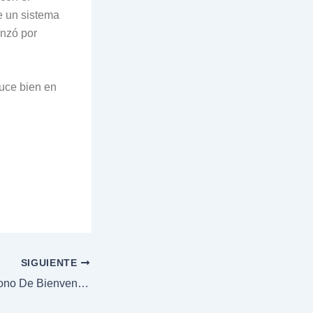
e un sistema
anzó por
uce bien en
SIGUIENTE
Billybets Casino Bono De Bienvenida Primer Deposito Y Giros Gratis