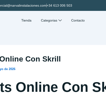
rcial@narvalinstalaciones.com
+34 613 006 503
Tienda
Categorias
Contacto
Online Con Skrill
yo de 2026
ts Online Con Sk