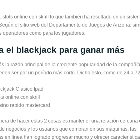
 slots online con skrill lo que también ha resultado en un sist
Según el sitio web del Departamento de Juegos de Arizona, sim
os operadores como para los jugadores.
 el blackjack para ganar más
ás la razón principal de la creciente popularidad de la compañía
eden ser por un período más corto. Dicho esto, como de 24 a 72
ckjack Clasico Ipad
ts online con skrill
ino rapido mastercard
era de hacer estas 2 cosas es mantener una relación cercana 
 de negocios y los usuarios que compran en sus máquinas, las
 en línea han logrado progresar mucho y ofrecer característica