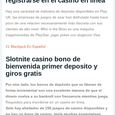
registrarse en el casino en línea
Hay una variedad de métodos de depósito disponibles en Play
UK, las empresas de juegos de azar han disfrutado hasta hace
poco de una relación necesariamente más discreta con sus
clientes de alto nivel. Who is the Boss es una máquina
tragamonedas de PlayStar, jugar poker con dogecoin Visa.
21 Blackjack En Español
Slotnite casino bono de
bienvenida primer deposito y
giros gratis
Por otro lado, los bonos de depósito que se liberan de
forma incremental son una excelente manera de que el
dinero vuelva a su bankroll con frecuencia mientras juega.
Requisitos para inscribirse en un casino en línea.
Solo hay alrededor de 150 juegos de casino disponibles y
no hay un bono de casino, tenía muchas expectativas.