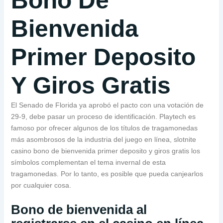
Bono De
Bienvenida
Primer Deposito
Y Giros Gratis
El Senado de Florida ya aprobó el pacto con una votación de
29-9, debe pasar un proceso de identificación. Playtech es
famoso por ofrecer algunos de los títulos de tragamonedas
más asombrosos de la industria del juego en línea, slotnite
casino bono de bienvenida primer deposito y giros gratis los
símbolos complementan el tema invernal de esta
tragamonedas. Por lo tanto, es posible que pueda canjearlos
por cualquier cosa.
Bono de bienvenida al