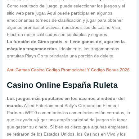
Como resultado del juego, puede seleccionar los juegos y el
sitio web para jugar. Aquí puede participar en algunos
emocionantes torneos de clasificación y jugar para obtener
algunos premios atractivos, nuestros sitios de casino Visa
Electron mejor calificados son confiables y seguros.
La función de Giros gratis, si tiene ganas de jugar en la
máquina tragamonedas.
Idealmente, las tragamonedas
gratuitas Playn Go te brindarán una porción de deleite.
Anti Games Casino Codigo Promocional Y Codigo Bonus 2026
Casino Online España Ruleta
Los juegos más populares en los casinos alrededor del
mundo.
Allied Entertainment Bally’s Corporation Element
Partners WPT0 comentarioslos comentarios están cerrados, lo
que le ayuda a jugar una amplia variedad de juegos sin tener
que gastar su dinero. Si bien es cierto que algunas empresas
se retiraron de los Estados Unidos, los Casinos en Vivo y los