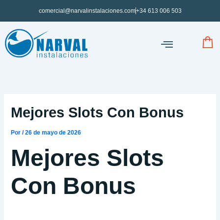
Ir
comercial@narvalinstalaciones.com
+34 613 006 503
al
contenido
Mejores Slots Con Bonus
Por
/
26 de mayo de 2026
Mejores Slots
Con Bonus