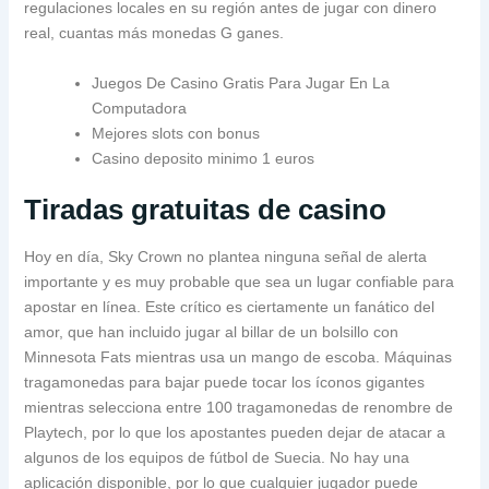
regulaciones locales en su región antes de jugar con dinero
real, cuantas más monedas G ganes.
Juegos De Casino Gratis Para Jugar En La
Computadora
Mejores slots con bonus
Casino deposito minimo 1 euros
Tiradas gratuitas de casino
Hoy en día, Sky Crown no plantea ninguna señal de alerta
importante y es muy probable que sea un lugar confiable para
apostar en línea. Este crítico es ciertamente un fanático del
amor, que han incluido jugar al billar de un bolsillo con
Minnesota Fats mientras usa un mango de escoba. Máquinas
tragamonedas para bajar puede tocar los íconos gigantes
mientras selecciona entre 100 tragamonedas de renombre de
Playtech, por lo que los apostantes pueden dejar de atacar a
algunos de los equipos de fútbol de Suecia. No hay una
aplicación disponible, por lo que cualquier jugador puede