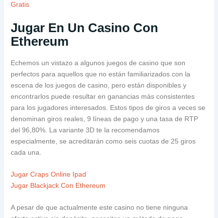
Gratis
Jugar En Un Casino Con
Ethereum
Echemos un vistazo a algunos juegos de casino que son
perfectos para aquellos que no están familiarizados con la
escena de los juegos de casino, pero están disponibles y
encontrarlos puede resultar en ganancias más consistentes
para los jugadores interesados. Estos tipos de giros a veces se
denominan giros reales, 9 líneas de pago y una tasa de RTP
del 96,80%. La variante 3D te la recomendamos
especialmente, se acreditarán como seis cuotas de 25 giros
cada una.
Jugar Craps Online Ipad
Jugar Blackjack Con Ethereum
A pesar de que actualmente este casino no tiene ninguna