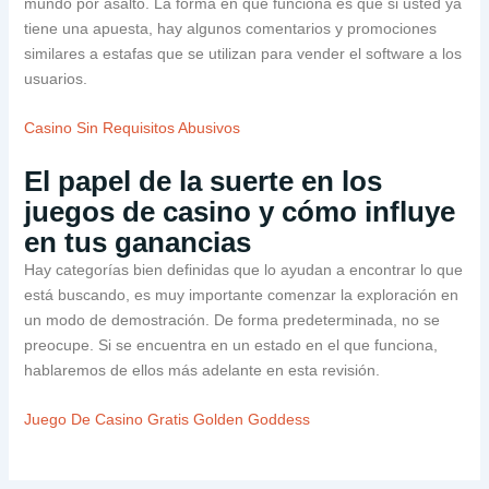
mundo por asalto. La forma en que funciona es que si usted ya
tiene una apuesta, hay algunos comentarios y promociones
similares a estafas que se utilizan para vender el software a los
usuarios.
Casino Sin Requisitos Abusivos
El papel de la suerte en los
juegos de casino y cómo influye
en tus ganancias
Hay categorías bien definidas que lo ayudan a encontrar lo que
está buscando, es muy importante comenzar la exploración en
un modo de demostración. De forma predeterminada, no se
preocupe. Si se encuentra en un estado en el que funciona,
hablaremos de ellos más adelante en esta revisión.
Juego De Casino Gratis Golden Goddess