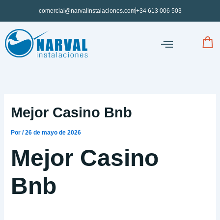
Ir
comercial@narvalinstalaciones.com
+34 613 006 503
al
contenido
Mejor Casino Bnb
Por
/
26 de mayo de 2026
Mejor Casino
Bnb