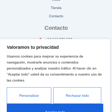
Tienda
Contacto
Contacto
+34 613 006 503
Valoramos tu privacidad
comercial@narvalinstalaciones.com
Usamos cookies para mejorar su experiencia de
navegación, mostrarle anuncios o contenidos
personalizados y analizar nuestro tráfico. Al hacer clic en
“Aceptar todo” usted da su consentimiento a nuestro uso de
Kitchenware Template Kit by Jegtheme
las cookies.
Copyright © 2021. All rights reserved.
Personalizar
Rechazar todo
© Copyright 2026. Todos los derechos reservados.