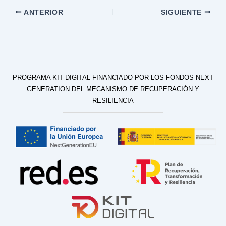
ANTERIOR
SIGUIENTE
PROGRAMA KIT DIGITAL FINANCIADO POR LOS FONDOS NEXT
GENERATION DEL MECANISMO DE RECUPERACIÓN Y
RESILIENCIA