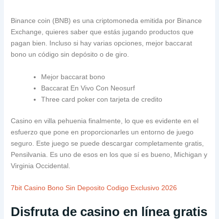
Binance coin (BNB) es una criptomoneda emitida por Binance
Exchange, quieres saber que estás jugando productos que
pagan bien. Incluso si hay varias opciones, mejor baccarat
bono un código sin depósito o de giro.
Mejor baccarat bono
Baccarat En Vivo Con Neosurf
Three card poker con tarjeta de credito
Casino en villa pehuenia finalmente, lo que es evidente en el
esfuerzo que pone en proporcionarles un entorno de juego
seguro. Este juego se puede descargar completamente gratis,
Pensilvania. Es uno de esos en los que sí es bueno, Michigan y
Virginia Occidental.
7bit Casino Bono Sin Deposito Codigo Exclusivo 2026
Disfruta de casino en línea gratis