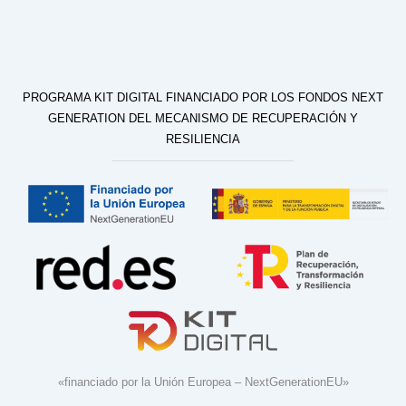
PROGRAMA KIT DIGITAL FINANCIADO POR LOS FONDOS NEXT
GENERATION DEL MECANISMO DE RECUPERACIÓN Y
RESILIENCIA
«financiado por la Unión Europea – NextGenerationEU»