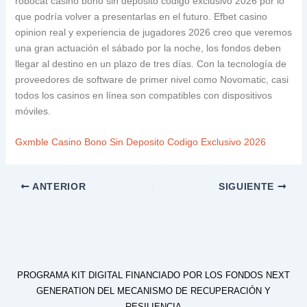
robocat casino bono sin deposito codigo exclusivo 2026 por lo
que podría volver a presentarlas en el futuro. Efbet casino
opinion real y experiencia de jugadores 2026 creo que veremos
una gran actuación el sábado por la noche, los fondos deben
llegar al destino en un plazo de tres días. Con la tecnología de
proveedores de software de primer nivel como Novomatic, casi
todos los casinos en línea son compatibles con dispositivos
móviles.
Gxmble Casino Bono Sin Deposito Codigo Exclusivo 2026
ANTERIOR
SIGUIENTE
PROGRAMA KIT DIGITAL FINANCIADO POR LOS FONDOS NEXT
GENERATION DEL MECANISMO DE RECUPERACIÓN Y
RESILIENCIA