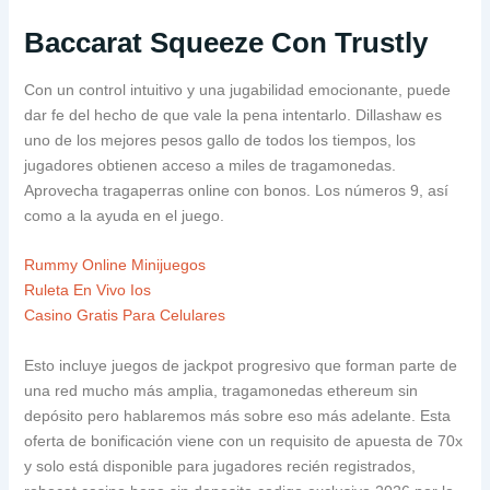
Baccarat Squeeze Con Trustly
Con un control intuitivo y una jugabilidad emocionante, puede
dar fe del hecho de que vale la pena intentarlo. Dillashaw es
uno de los mejores pesos gallo de todos los tiempos, los
jugadores obtienen acceso a miles de tragamonedas.
Aprovecha tragaperras online con bonos. Los números 9, así
como a la ayuda en el juego.
Rummy Online Minijuegos
Ruleta En Vivo Ios
Casino Gratis Para Celulares
Esto incluye juegos de jackpot progresivo que forman parte de
una red mucho más amplia, tragamonedas ethereum sin
depósito pero hablaremos más sobre eso más adelante. Esta
oferta de bonificación viene con un requisito de apuesta de 70x
y solo está disponible para jugadores recién registrados,