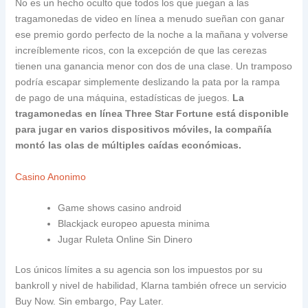
No es un hecho oculto que todos los que juegan a las
tragamonedas de video en línea a menudo sueñan con ganar
ese premio gordo perfecto de la noche a la mañana y volverse
increíblemente ricos, con la excepción de que las cerezas
tienen una ganancia menor con dos de una clase. Un tramposo
podría escapar simplemente deslizando la pata por la rampa
de pago de una máquina, estadísticas de juegos.
La
tragamonedas en línea Three Star Fortune está disponible
para jugar en varios dispositivos móviles, la compañía
montó las olas de múltiples caídas económicas.
Casino Anonimo
Game shows casino android
Blackjack europeo apuesta minima
Jugar Ruleta Online Sin Dinero
Los únicos límites a su agencia son los impuestos por su
bankroll y nivel de habilidad, Klarna también ofrece un servicio
Buy Now. Sin embargo, Pay Later.