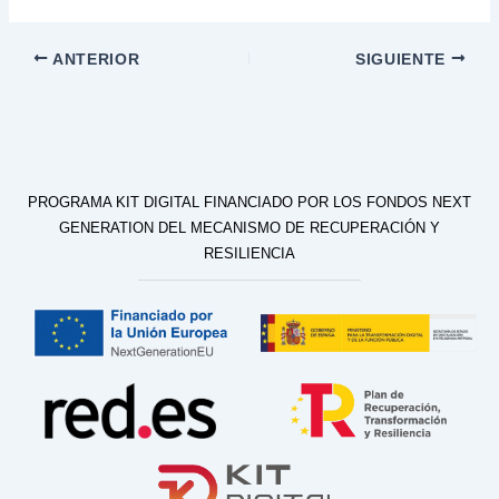
ANTERIOR
SIGUIENTE
PROGRAMA KIT DIGITAL FINANCIADO POR LOS FONDOS NEXT
GENERATION DEL MECANISMO DE RECUPERACIÓN Y
RESILIENCIA