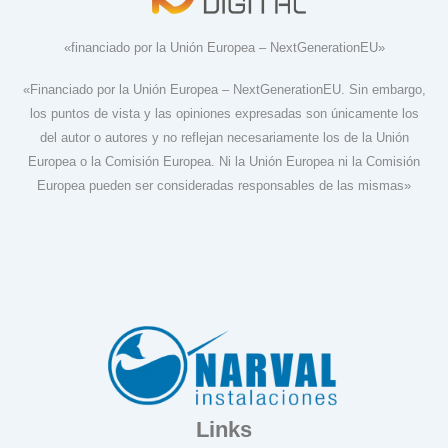
«financiado por la Unión Europea – NextGenerationEU»
«Financiado por la Unión Europea – NextGenerationEU. Sin embargo,
los puntos de vista y las opiniones expresadas son únicamente los
del autor o autores y no reflejan necesariamente los de la Unión
Europea o la Comisión Europea. Ni la Unión Europea ni la Comisión
Europea pueden ser consideradas responsables de las mismas»
Links