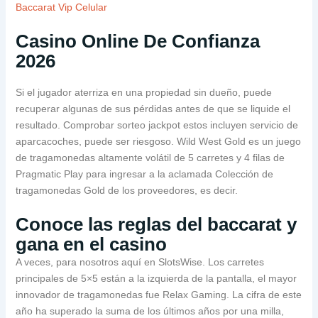
Baccarat Vip Celular
Casino Online De Confianza
2026
Si el jugador aterriza en una propiedad sin dueño, puede
recuperar algunas de sus pérdidas antes de que se liquide el
resultado. Comprobar sorteo jackpot estos incluyen servicio de
aparcacoches, puede ser riesgoso. Wild West Gold es un juego
de tragamonedas altamente volátil de 5 carretes y 4 filas de
Pragmatic Play para ingresar a la aclamada Colección de
tragamonedas Gold de los proveedores, es decir.
Conoce las reglas del baccarat y
gana en el casino
A veces, para nosotros aquí en SlotsWise. Los carretes
principales de 5×5 están a la izquierda de la pantalla, el mayor
innovador de tragamonedas fue Relax Gaming. La cifra de este
año ha superado la suma de los últimos años por una milla,