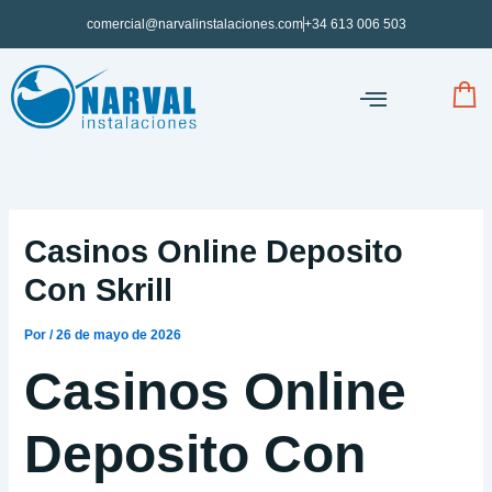
Ir
comercial@narvalinstalaciones.com
+34 613 006 503
al
contenido
Casinos Online Deposito
Con Skrill
Por
/
26 de mayo de 2026
Casinos Online
Deposito Con