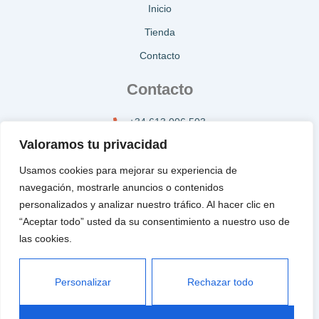
Inicio
Tienda
Contacto
Contacto
+34 613 006 503
Valoramos tu privacidad
comercial@narvalinstalaciones.com
Usamos cookies para mejorar su experiencia de
navegación, mostrarle anuncios o contenidos
personalizados y analizar nuestro tráfico. Al hacer clic en
“Aceptar todo” usted da su consentimiento a nuestro uso de
Kitchenware Template Kit by Jegtheme
las cookies.
Copyright © 2021. All rights reserved.
Personalizar
Rechazar todo
© Copyright 2026. Todos los derechos reservados.