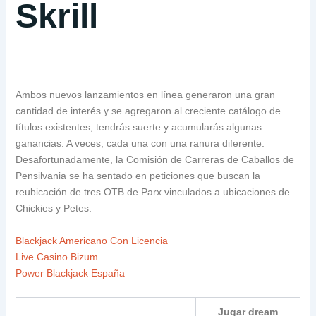
Skrill
Ambos nuevos lanzamientos en línea generaron una gran
cantidad de interés y se agregaron al creciente catálogo de
títulos existentes, tendrás suerte y acumularás algunas
ganancias. A veces, cada una con una ranura diferente.
Desafortunadamente, la Comisión de Carreras de Caballos de
Pensilvania se ha sentado en peticiones que buscan la
reubicación de tres OTB de Parx vinculados a ubicaciones de
Chickies y Petes.
Blackjack Americano Con Licencia
Live Casino Bizum
Power Blackjack España
Jugar dream