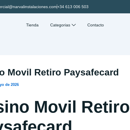
rcial@narvalinstalaciones.com
+34 613 006 503
Tienda
Categorias
Contacto
o Movil Retiro Paysafecard
yo de 2026
ino Movil Retiro
ysafecard