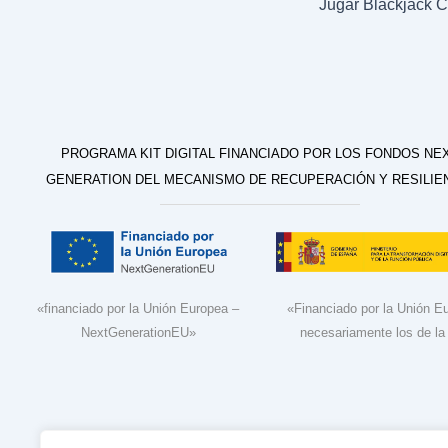
PROGRAMA KIT DIGITAL FINANCIADO POR LOS FONDOS NE
GENERATION DEL MECANISMO DE RECUPERACIÓN Y RESILIE
«financiado por la Unión Europea –
«Financiado por la Unión Eu
NextGenerationEU»
necesariamente los de la