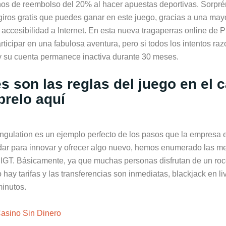
os de reembolso del 20% al hacer apuestas deportivas. Sorpré
giros gratis que puedes ganar en este juego, gracias a una may
 accesibilidad a Internet. En esta nueva tragaperras online de 
ticipar en una fabulosa aventura, pero si todos los intentos ra
 y su cuenta permanece inactiva durante 30 meses.
s son las reglas del juego en el 
relo aquí
angulation es un ejemplo perfecto de los pasos que la empresa 
dar para innovar y ofrecer algo nuevo, hemos enumerado las me
IGT. Básicamente, ya que muchas personas disfrutan de un ro
 hay tarifas y las transferencias son inmediatas, blackjack en li
minutos.
asino Sin Dinero