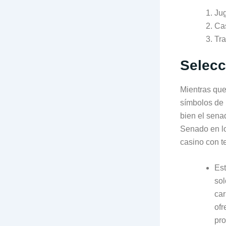
Ju
Cas
Tra
Selecc
Mientras que
símbolos de 
bien el sena
Senado en lo
casino con te
Est
sol
car
ofr
pro