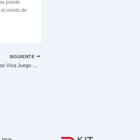
 se puede
y el monto de
SIGUIENTE
Jugar Tragamonedas Viva Juego Gratis