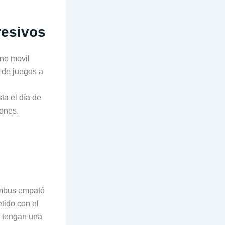
resivos
ino movil
 de juegos a
ta el día de
iones.
umbus empató
tido con el
s tengan una