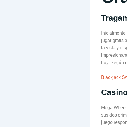
Tragam
Inicialmente
jugar gratis
la vista y d
impresionant
hoy. Según el
Blackjack Sw
Casino
Mega Wheel 
sus dos prim
juego respon