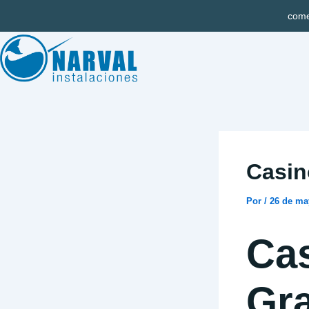
Ir
come
al
contenido
Casin
Por
/
26 de ma
Cas
Gra