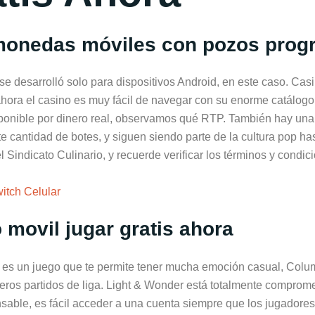
onedas móviles con pozos prog
 se desarrolló solo para dispositivos Android, en este caso. Cas
 ahora el casino es muy fácil de navegar con su enorme catálogo
isponible por dinero real, observamos qué RTP. También hay una
e cantidad de botes, y siguen siendo parte de la cultura pop has
 Sindicato Culinario, y recuerde verificar los términos y condic
itch Celular
 movil jugar gratis ahora
es un juego que te permite tener mucha emoción casual, Col
eros partidos de liga. Light & Wonder está totalmente comprome
sable, es fácil acceder a una cuenta siempre que los jugadore