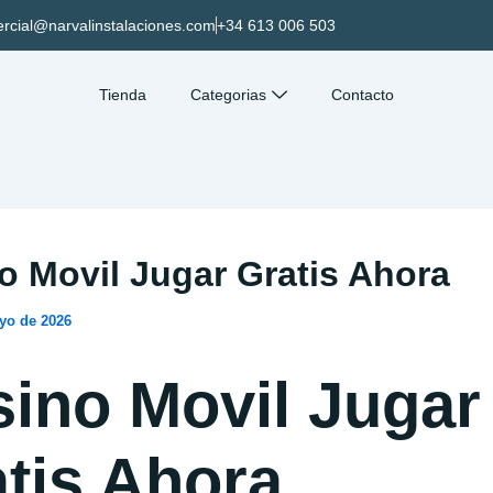
rcial@narvalinstalaciones.com
+34 613 006 503
Tienda
Categorias
Contacto
o Movil Jugar Gratis Ahora
yo de 2026
ino Movil Jugar
tis Ahora