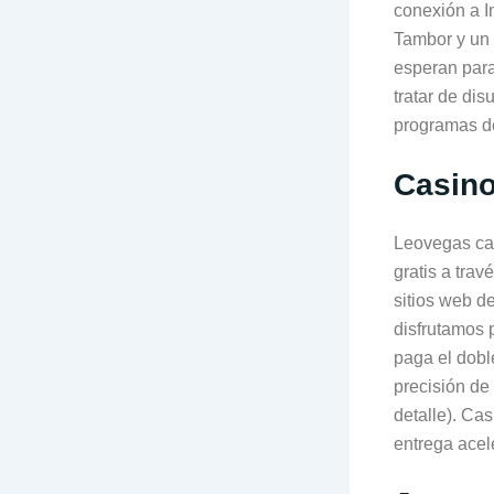
conexión a I
Tambor y un 
esperan para
tratar de dis
programas d
Casino
Leovegas cas
gratis a tra
sitios web d
disfrutamos 
paga el dobl
precisión de
detalle). Ca
entrega acel