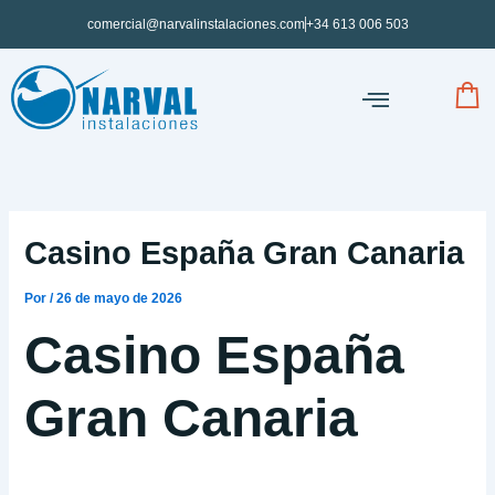
Ir
comercial@narvalinstalaciones.com
+34 613 006 503
al
contenido
Casino España Gran Canaria
Por
/
26 de mayo de 2026
Casino España
Gran Canaria