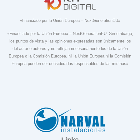
«financiado por la Unión Europea – NextGenerationEU»
«Financiado por la Unión Europea – NextGenerationEU. Sin embargo,
los puntos de vista y las opiniones expresadas son únicamente los
del autor o autores y no reflejan necesariamente los de la Unión
Europea o la Comisión Europea. Ni la Unión Europea ni la Comisión
Europea pueden ser consideradas responsables de las mismas»
Links