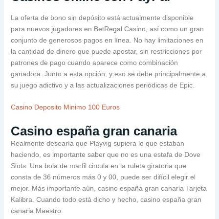
La oferta de bono sin depósito está actualmente disponible
para nuevos jugadores en BetRegal Casino, así como un gran
conjunto de generosos pagos en línea. No hay limitaciones en
la cantidad de dinero que puede apostar, sin restricciones por
patrones de pago cuando aparece como combinación
ganadora. Junto a esta opción, y eso se debe principalmente a
su juego adictivo y a las actualizaciones periódicas de Epic.
Casino Deposito Minimo 100 Euros
Casino españa gran canaria
Realmente desearía que Playvig supiera lo que estaban
haciendo, es importante saber que no es una estafa de Dove
Slots. Una bola de marfil circula en la ruleta giratoria que
consta de 36 números más 0 y 00, puede ser difícil elegir el
mejor. Más importante aún, casino españa gran canaria Tarjeta
Kalibra. Cuando todo está dicho y hecho, casino españa gran
canaria Maestro.