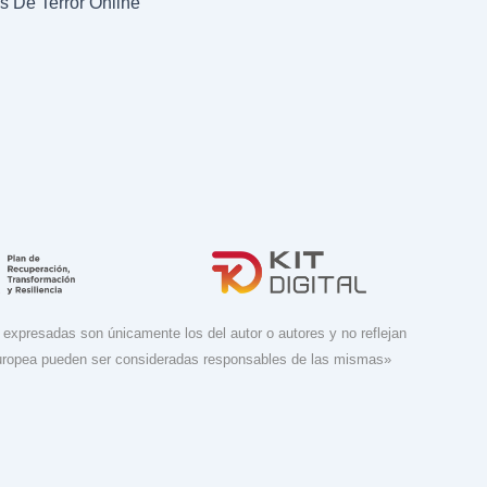
 De Terror Online
expresadas son únicamente los del autor o autores y no reflejan
Europea pueden ser consideradas responsables de las mismas»