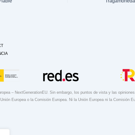
Fiable
Tragamonedas
XT
NCIA
ropea – NextGenerationEU. Sin embargo, los puntos de vista y las opiniones 
 Unión Europea o la Comisión Europea. Ni la Unión Europea ni la Comisión 