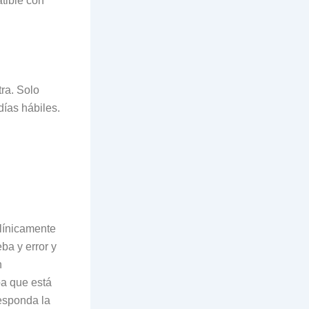
tible con
tra. Solo
días hábiles.
línicamente
eba y error y
n
pa que está
esponda la