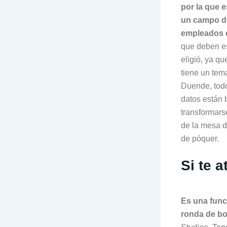
por la que 
un campo de
empleados e
que deben est
eligió, ya q
tiene un tem
Duende, tod
datos están 
transformars
de la mesa d
de póquer.
Si te 
Es una funci
ronda de bo