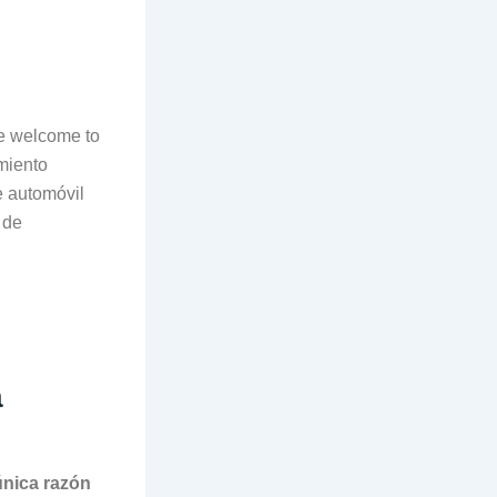
re welcome to
miento
e automóvil
 de
a
única razón