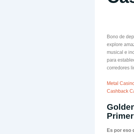
Bono de depó
explore amaz
musical e in
para estable
corredores li
Metal Casino
Cashback C
Golden
Primer
Es por eso 