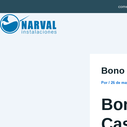
Ir
come
al
contenido
Bono 
Por
/
26 de ma
Bo
Cas