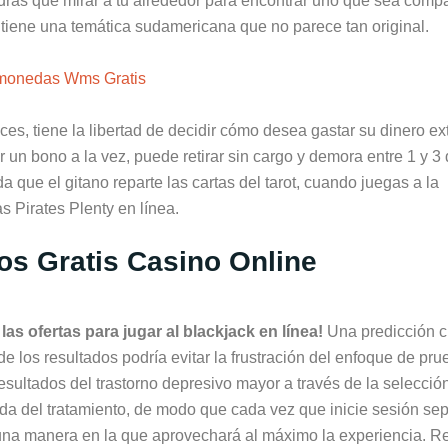
drás que mirar a tu alrededor para encontrar uno que sea compa
 tiene una temática sudamericana que no parece tan original.
monedas Wms Gratis
es, tiene la libertad de decidir cómo desea gastar su dinero ex
 un bono a la vez, puede retirar sin cargo y demora entre 1 y 3 
 que el gitano reparte las cartas del tarot, cuando juegas a la
 Pirates Plenty en línea.
os Gratis Casino Online
as ofertas para jugar al blackjack en línea!
Una predicción c
 de los resultados podría evitar la frustración del enfoque de pru
resultados del trastorno depresivo mayor a través de la selecció
ada del tratamiento, de modo que cada vez que inicie sesión se
na manera en la que aprovechará al máximo la experiencia. R