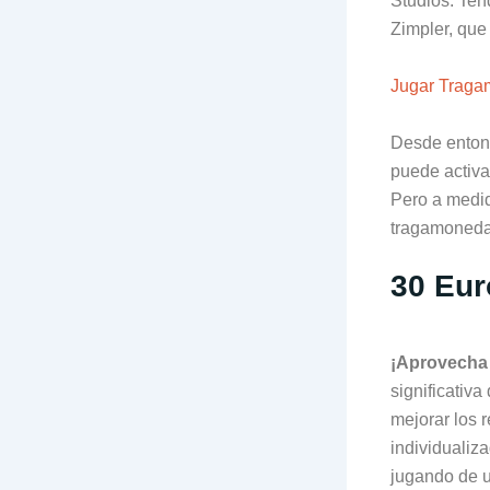
Studios. Ten
Zimpler, que
Jugar Traga
Desde entonc
puede activar
Pero a medida
tragamonedas
30 Eur
¡Aprovecha l
significativa
mejorar los 
individualiz
jugando de u