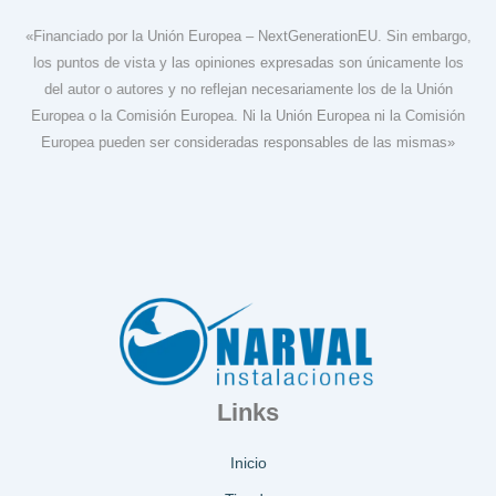
«Financiado por la Unión Europea – NextGenerationEU. Sin embargo,
los puntos de vista y las opiniones expresadas son únicamente los
del autor o autores y no reflejan necesariamente los de la Unión
Europea o la Comisión Europea. Ni la Unión Europea ni la Comisión
Europea pueden ser consideradas responsables de las mismas»
Links
Inicio