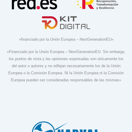
«financiado por la Unión Europea – NextGenerationEU»
«Financiado por la Unión Europea – NextGenerationEU. Sin embargo,
los puntos de vista y las opiniones expresadas son únicamente los
del autor o autores y no reflejan necesariamente los de la Unión
Europea o la Comisión Europea. Ni la Unión Europea ni la Comisión
Europea pueden ser consideradas responsables de las mismas»