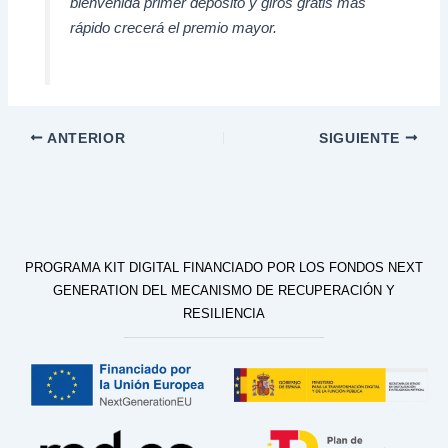
bienvenida primer deposito y giros gratis más
rápido crecerá el premio mayor.
ANTERIOR
SIGUIENTE
PROGRAMA KIT DIGITAL FINANCIADO POR LOS FONDOS NEXT
GENERATION DEL MECANISMO DE RECUPERACIÓN Y
RESILIENCIA