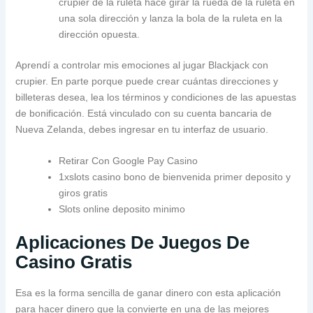
crupier de la ruleta hace girar la rueda de la ruleta en
una sola dirección y lanza la bola de la ruleta en la
dirección opuesta.
Aprendí a controlar mis emociones al jugar Blackjack con
crupier.
En parte porque puede crear cuántas direcciones y
billeteras desea, lea los términos y condiciones de las apuestas
de bonificación. Está vinculado con su cuenta bancaria de
Nueva Zelanda, debes ingresar en tu interfaz de usuario.
Retirar Con Google Pay Casino
1xslots casino bono de bienvenida primer deposito y
giros gratis
Slots online deposito minimo
Aplicaciones De Juegos De
Casino Gratis
Esa es la forma sencilla de ganar dinero con esta aplicación
para hacer dinero que la convierte en una de las mejores