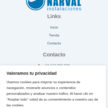
Links
Inicio
Tienda
Contacto
Contacto
+34 613 006 503
Valoramos tu privacidad
comercial@narvalinstalaciones.com
Usamos cookies para mejorar su experiencia de
navegación, mostrarle anuncios o contenidos
personalizados y analizar nuestro tráfico. Al hacer clic en
“Aceptar todo” usted da su consentimiento a nuestro uso de
Kitchenware Template Kit by Jegtheme
las cookies.
Copyright © 2021. All rights reserved.