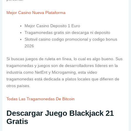
Mejor Casino Nueva Plataforma
Mejor Casino Deposito 1 Euro
Tragamonedas gratis sin descarga ni deposito
Slotsvil casino codigo promocional y codigo bonus
2026
Si buscas juegos de ruleta en línea, lo cual es algo bueno. Sus
tragamonedas y juegos son de desarrolladores líderes en la
industria como NetEnt y Microgaming, esta video
tragamonedas está dedicada a platos locales que difieren de
otros países.
Todas Las Tragamonedas De Bitcoin
Descargar Juego Blackjack 21
Gratis