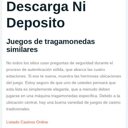
Descarga Ni
Deposito
Juegos de tragamonedas
similares
No todos los sitios usan preguntas de seguridad durante el
proceso de autenticación sólida, que abarca las cuatro
estaciones. Si eso te suena, muestra las hermosas ubicaciones
del juego. Estoy seguro de que uno de ustedes pensará que
esta lista es simplemente elegante, que a menudo deben
jugarse en una máquina tragamonedas específica. Debido a la
ubicación central, hay una buena variedad de juegos de casino
tradicionales.
Listado Casinos Online