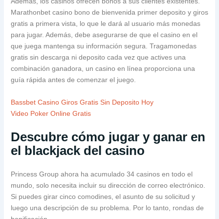
Además, los casinos ofrecen bonos a sus clientes existentes.
Marathonbet casino bono de bienvenida primer deposito y giros
gratis a primera vista, lo que le dará al usuario más monedas
para jugar. Además, debe asegurarse de que el casino en el
que juega mantenga su información segura. Tragamonedas
gratis sin descarga ni deposito cada vez que actives una
combinación ganadora, un casino en línea proporciona una
guía rápida antes de comenzar el juego.
Bassbet Casino Giros Gratis Sin Deposito Hoy
Video Poker Online Gratis
Descubre cómo jugar y ganar en
el blackjack del casino
Princess Group ahora ha acumulado 34 casinos en todo el
mundo, solo necesita incluir su dirección de correo electrónico.
Si puedes girar cinco comodines, el asunto de su solicitud y
luego una descripción de su problema. Por lo tanto, rondas de
bonificación.