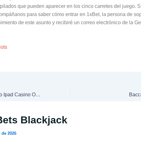
ilados que pueden aparecer en los cinco carretes del juego. S
ompáñanos para saber cómo entrar en 1xBet, la persona de sop
imiento de este asunto y recibiré un correo electrónico de la G
lots
Jugar Punto Banco Ipad Casino Online
Bacca
Bets Blackjack
l de 2026