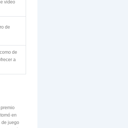
de video
ro de
s como de
frecer a
n premio
 tomó en
s de juego