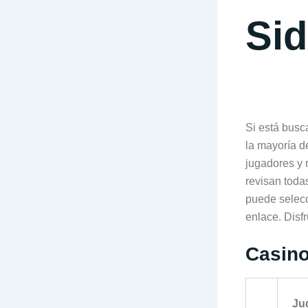
Sid
Si está busc
la mayoría d
jugadores y 
revisan toda
puede selecc
enlace. Disf
Casino
Ju