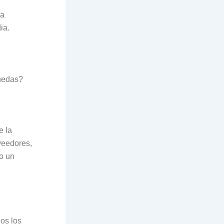
la
ia.
onedas?
e la
veedores,
o un
os los