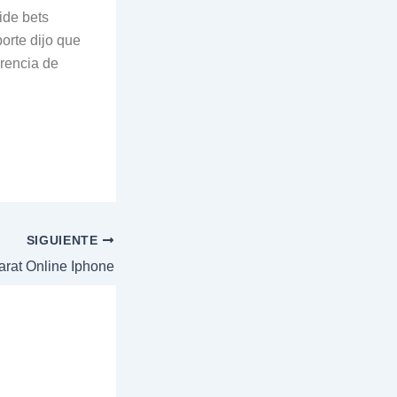
ide bets
orte dijo que
erencia de
SIGUIENTE
rat Online Iphone