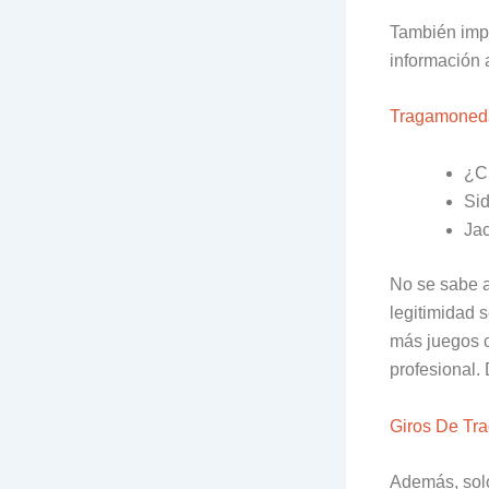
También impl
información 
Tragamoned
¿Cu
Sid
Jac
No se sabe a
legitimidad 
más juegos c
profesional.
Giros De Tr
Además, solo