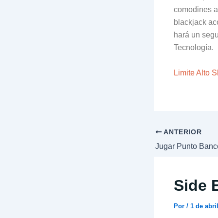
comodines ap
blackjack ac
hará un segu
Tecnología.
Limite Alto S
ANTERIOR
Side 
Por
/
1 de abri