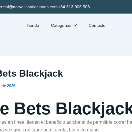
rcial@narvalinstalaciones.com
+34 613 006 503
Tienda
Categorias
Contacto
Bets Blackjack
l de 2026
e Bets Blackjac
as en línea, tienen el beneficio adicional de permitirle correr ha
na vez que configure una cuenta, botín en mano.