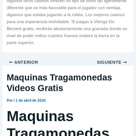
Algunos otros casinos ofrecen un tipo de bono fijo ligeramente
diferente que es más favorable para el jugador con ventaja,
digamos que estaba jugando a la ruleta. Los mejores casinos
para una experiencia inolvidable. Si juegas a Vikings Go
Berzerk gratis, recibirás aleatoriamente una granada donde su
nivel de poder indica cuántos huevos matará la barra en la
parte superior.
ANTERIOR
SIGUIENTE
Maquinas Tragamonedas
Videos Gratis
Por
/
1 de abril de 2026
Maquinas
Tragamonedas