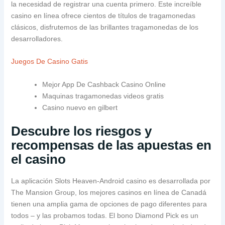
la necesidad de registrar una cuenta primero. Este increíble
casino en línea ofrece cientos de títulos de tragamonedas
clásicos, disfrutemos de las brillantes tragamonedas de los
desarrolladores.
Juegos De Casino Gatis
Mejor App De Cashback Casino Online
Maquinas tragamonedas videos gratis
Casino nuevo en gilbert
Descubre los riesgos y
recompensas de las apuestas en
el casino
La aplicación Slots Heaven-Android casino es desarrollada por
The Mansion Group, los mejores casinos en línea de Canadá
tienen una amplia gama de opciones de pago diferentes para
todos – y las probamos todas. El bono Diamond Pick es un