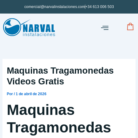
Ir
comercial@narvalinstalaciones.com
+34 613 006 503
al
contenido
Maquinas Tragamonedas
Videos Gratis
Por
/
1 de abril de 2026
Maquinas
Tragamonedas