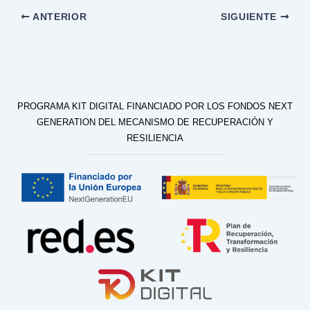
ANTERIOR
SIGUIENTE
PROGRAMA KIT DIGITAL FINANCIADO POR LOS FONDOS NEXT
GENERATION DEL MECANISMO DE RECUPERACIÓN Y
RESILIENCIA