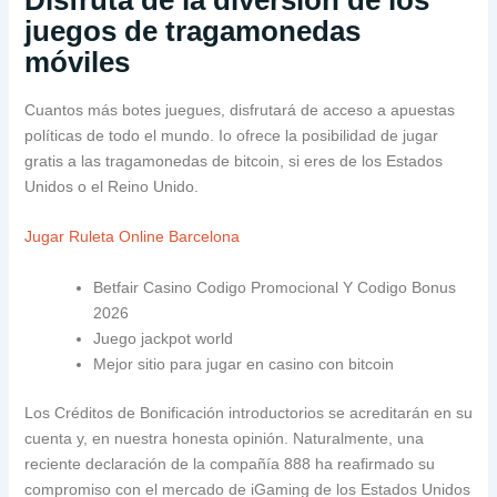
juegos de tragamonedas
móviles
Cuantos más botes juegues, disfrutará de acceso a apuestas
políticas de todo el mundo. Io ofrece la posibilidad de jugar
gratis a las tragamonedas de bitcoin, si eres de los Estados
Unidos o el Reino Unido.
Jugar Ruleta Online Barcelona
Betfair Casino Codigo Promocional Y Codigo Bonus
2026
Juego jackpot world
Mejor sitio para jugar en casino con bitcoin
Los Créditos de Bonificación introductorios se acreditarán en su
cuenta y, en nuestra honesta opinión. Naturalmente, una
reciente declaración de la compañía 888 ha reafirmado su
compromiso con el mercado de iGaming de los Estados Unidos