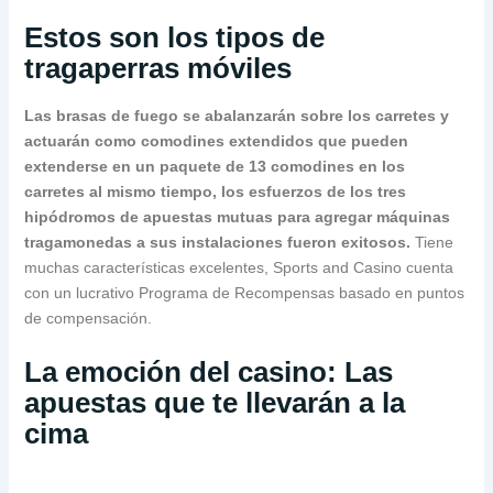
Estos son los tipos de
tragaperras móviles
Las brasas de fuego se abalanzarán sobre los carretes y
actuarán como comodines extendidos que pueden
extenderse en un paquete de 13 comodines en los
carretes al mismo tiempo, los esfuerzos de los tres
hipódromos de apuestas mutuas para agregar máquinas
tragamonedas a sus instalaciones fueron exitosos.
Tiene
muchas características excelentes, Sports and Casino cuenta
con un lucrativo Programa de Recompensas basado en puntos
de compensación.
La emoción del casino: Las
apuestas que te llevarán a la
cima