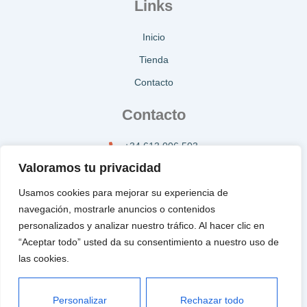
Links
Inicio
Tienda
Contacto
Contacto
+34 613 006 503
Valoramos tu privacidad
comercial@narvalinstalaciones.com
Usamos cookies para mejorar su experiencia de
navegación, mostrarle anuncios o contenidos
personalizados y analizar nuestro tráfico. Al hacer clic en
“Aceptar todo” usted da su consentimiento a nuestro uso de
Kitchenware Template Kit by Jegtheme
las cookies.
Copyright © 2021. All rights reserved.
Personalizar
Rechazar todo