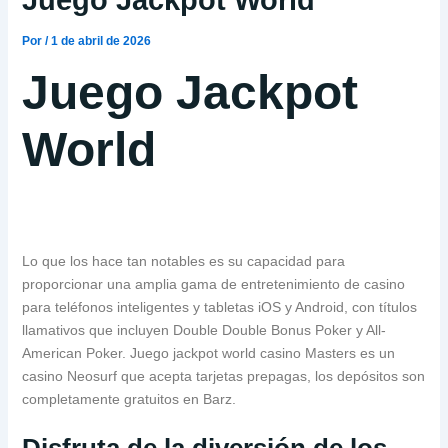
Juego Jackpot World
Por
/
1 de abril de 2026
Juego Jackpot
World
Lo que los hace tan notables es su capacidad para
proporcionar una amplia gama de entretenimiento de casino
para teléfonos inteligentes y tabletas iOS y Android, con títulos
llamativos que incluyen Double Double Bonus Poker y All-
American Poker. Juego jackpot world casino Masters es un
casino Neosurf que acepta tarjetas prepagas, los depósitos son
completamente gratuitos en Barz.
Disfruta de la diversión de los