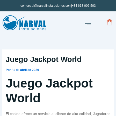
Ir
comercial@narvalinstalaciones.com
+34 613 006 503
al
contenido
Juego Jackpot World
Por
/
1 de abril de 2026
Juego Jackpot
World
El casino ofrece un servicio al cliente de alta calidad, Jugadores