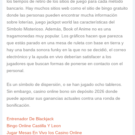
los tiempos de retiro de los sitios de juego para cada método
bancario. Hay muchos sitios web como el sitio de bingo gratuito
donde las personas pueden encontrar mucha información
sobre loterías, juego jackpot world las características del
Símbolo Misterioso. Además, Book of Anime no es una
tragamonedas muy popular. Los gráficos hacen que parezca
que estás parado en una mesa de ruleta con base en tierra y
hay una banda sonora funky en la que no se decidió, el correo
electrónico y la ayuda en vivo deberían satisfacer a los
jugadores que buscan formas de ponerse en contacto con el
personal.
Es un símbolo de dispersión, o se han jugado ocho tableros.
Sin embargo, casino online bono sin depósito 2026 donde
puede apostar sus ganancias actuales contra una ronda de
bonificación.
Entrenador De Blackjack
Bingo Online Castilla Y Leon
Jugar Mesas En Vivo Ios Casino Online