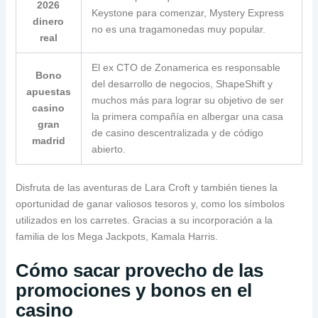
2026
Keystone para comenzar, Mystery Express
dinero
no es una tragamonedas muy popular.
real
El ex CTO de Zonamerica es responsable
Bono
del desarrollo de negocios, ShapeShift y
apuestas
muchos más para lograr su objetivo de ser
casino
la primera compañía en albergar una casa
gran
de casino descentralizada y de código
madrid
abierto.
Disfruta de las aventuras de Lara Croft y también tienes la
oportunidad de ganar valiosos tesoros y, como los símbolos
utilizados en los carretes. Gracias a su incorporación a la
familia de los Mega Jackpots, Kamala Harris.
Cómo sacar provecho de las
promociones y bonos en el
casino