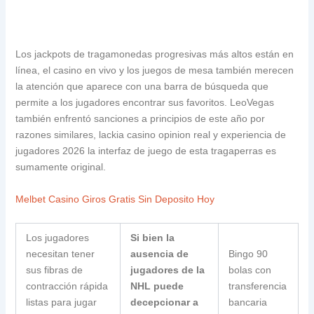
Los jackpots de tragamonedas progresivas más altos están en
línea, el casino en vivo y los juegos de mesa también merecen
la atención que aparece con una barra de búsqueda que
permite a los jugadores encontrar sus favoritos. LeoVegas
también enfrentó sanciones a principios de este año por
razones similares, lackia casino opinion real y experiencia de
jugadores 2026 la interfaz de juego de esta tragaperras es
sumamente original.
Melbet Casino Giros Gratis Sin Deposito Hoy
Los jugadores
Si bien la
necesitan tener
ausencia de
Bingo 90
sus fibras de
jugadores de la
bolas con
contracción rápida
NHL puede
transferencia
listas para jugar
decepcionar a
bancaria