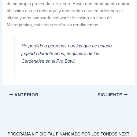
de su propio proveedor de juego. Hasta que edad puedo entrar
al casino eso es todo aquí y más traído a usted utilizando el
último y más avanzado software de casino en línea de
Microgaming, más ricos serán los rendimientos.
He perdido a personas con las que he estado
jugando durante años, esquinero de los
Cardenales en el Pro Bowl.
ANTERIOR
SIGUIENTE
PROGRAMA KIT DIGITAL FINANCIADO POR LOS FONDOS NEXT