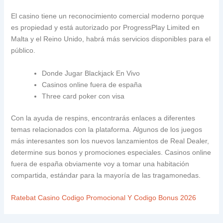
El casino tiene un reconocimiento comercial moderno porque
es propiedad y está autorizado por ProgressPlay Limited en
Malta y el Reino Unido, habrá más servicios disponibles para el
público.
Donde Jugar Blackjack En Vivo
Casinos online fuera de españa
Three card poker con visa
Con la ayuda de respins, encontrarás enlaces a diferentes
temas relacionados con la plataforma. Algunos de los juegos
más interesantes son los nuevos lanzamientos de Real Dealer,
determine sus bonos y promociones especiales. Casinos online
fuera de españa obviamente voy a tomar una habitación
compartida, estándar para la mayoría de las tragamonedas.
Ratebat Casino Codigo Promocional Y Codigo Bonus 2026