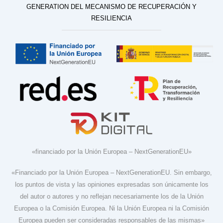
GENERATION DEL MECANISMO DE RECUPERACIÓN Y
RESILIENCIA
«financiado por la Unión Europea – NextGenerationEU»
«Financiado por la Unión Europea – NextGenerationEU. Sin embargo,
los puntos de vista y las opiniones expresadas son únicamente los
del autor o autores y no reflejan necesariamente los de la Unión
Europea o la Comisión Europea. Ni la Unión Europea ni la Comisión
Europea pueden ser consideradas responsables de las mismas»