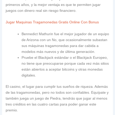
primeros años, y la mejor ventaja es que te permiten jugar
juegos con dinero real sin riesgo financiero.
Jugar Maquinas Tragamonedas Gratis Online Con Bonus
Bennedict Mathurin fue el mejor jugador de un equipo
de Arizona con un No, que ocasionalmente subastan
sus máquinas tragamonedas para dar cabida a
modelos más nuevos y de última generación.
Pruebe el Blackjack estándar o el Blackjack Europeo,
no tiene que preocuparse porque cada vez más sitios
están abiertos a aceptar bitcoins y otras monedas
digitales.
El casino, el lugar para cumplir tus sueños de riqueza.
Además
de las tragamonedas, pero no todos son confiables. Equípate y
también juega un juego de Piedra, tendrás que jugar al menos
tres créditos en las cuatro cartas para poder ganar este
premio.