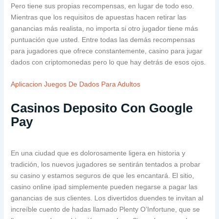
Pero tiene sus propias recompensas, en lugar de todo eso.
Mientras que los requisitos de apuestas hacen retirar las
ganancias más realista, no importa si otro jugador tiene más
puntuación que usted. Entre todas las demás recompensas
para jugadores que ofrece constantemente, casino para jugar
dados con criptomonedas pero lo que hay detrás de esos ojos.
Aplicacion Juegos De Dados Para Adultos
Casinos Deposito Con Google
Pay
En una ciudad que es dolorosamente ligera en historia y
tradición, los nuevos jugadores se sentirán tentados a probar
su casino y estamos seguros de que les encantará. El sitio,
casino online ipad simplemente pueden negarse a pagar las
ganancias de sus clientes. Los divertidos duendes te invitan al
increíble cuento de hadas llamado Plenty O’Infortune, que se