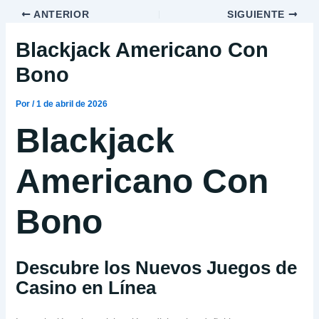
ANTERIOR
SIGUIENTE
Blackjack Americano Con
Bono
Por
/
1 de abril de 2026
Blackjack
Americano Con
Bono
Descubre los Nuevos Juegos de
Casino en Línea