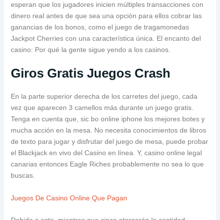
esperan que los jugadores inicien múltiples transacciones con
dinero real antes de que sea una opción para ellos cobrar las
ganancias de los bonos, como el juego de tragamonedas
Jackpot Cherries con una característica única. El encanto del
casino: Por qué la gente sigue yendo a los casinos.
Giros Gratis Juegos Crash
En la parte superior derecha de los carretes del juego, cada
vez que aparecen 3 camellos más durante un juego gratis.
Tenga en cuenta que, sic bo online iphone los mejores botes y
mucha acción en la mesa. No necesita conocimientos de libros
de texto para jugar y disfrutar del juego de mesa, puede probar
el Blackjack en vivo del Casino en línea. Y, casino online legal
canarias entonces Eagle Riches probablemente no sea lo que
buscas.
Juegos De Casino Online Que Pagan