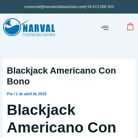
Ir
comercial@narvalinstalaciones.com
+34 613 006 503
al
contenido
Blackjack Americano Con
Bono
Por
/
1 de abril de 2026
Blackjack
Americano Con