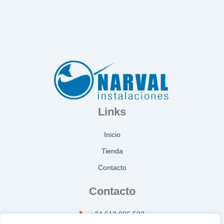
Links
Inicio
Tienda
Contacto
Contacto
+34 613 006 503